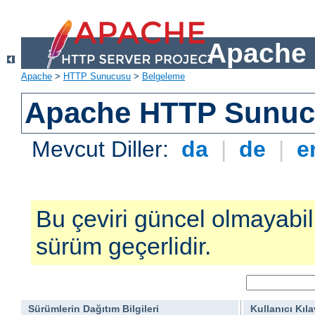
Apache 
Apache
>
HTTP Sunucusu
>
Belgeleme
Apache HTTP Sunucu
Mevcut Diller:
da
|
de
|
e
Bu çeviri güncel olmayabilir
sürüm geçerlidir.
Sürümlerin Dağıtım Bilgileri
Kullanıcı Kıl