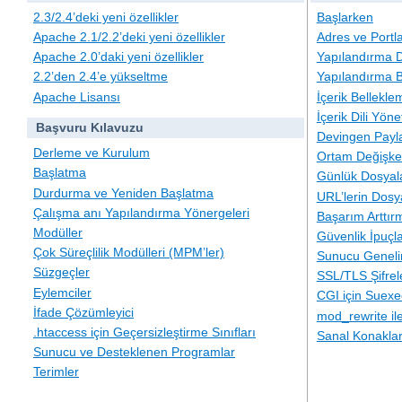
2.3/2.4’deki yeni özellikler
Başlarken
Apache 2.1/2.2’deki yeni özellikler
Adres ve Portl
Apache 2.0’daki yeni özellikler
Yapılandırma D
2.2’den 2.4’e yükseltme
Yapılandırma B
Apache Lisansı
İçerik Bellekle
İçerik Dili Yöne
Başvuru Kılavuzu
Devingen Payla
Derleme ve Kurulum
Ortam Değişken
Başlatma
Günlük Dosyal
Durdurma ve Yeniden Başlatma
URL’lerin Dosy
Çalışma anı Yapılandırma Yönergeleri
Başarım Arttır
Modüller
Güvenlik İpuçla
Çok Süreçlilik Modülleri (MPM’ler)
Sunucu Geneli
Süzgeçler
SSL/TLS Şifre
Eylemciler
CGI için Suexe
İfade Çözümleyici
mod_rewrite i
.htaccess için Geçersizleştirme Sınıfları
Sanal Konakla
Sunucu ve Desteklenen Programlar
Terimler