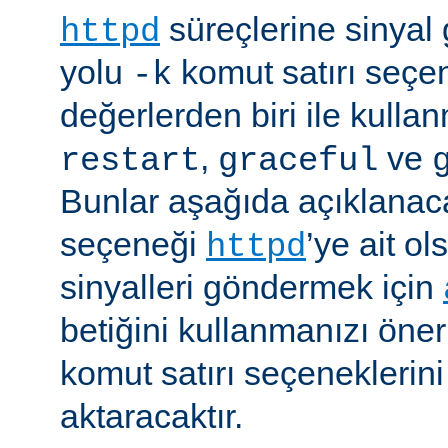
süreçlerine sinyal
httpd
yolu
komut satırı seçe
-k
değerlerden biri ile kulla
,
ve
restart
graceful
Bunlar aşağıda açıklanaca
seçeneği
’ye ait o
httpd
sinyalleri göndermek için
betiğini kullanmanızı öner
komut satırı seçeneklerin
aktaracaktır.