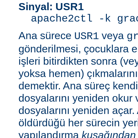
Sinyal: USR1
apache2ctl -k gra
Ana sürece
veya
USR1
g
gönderilmesi, çocuklara e
işleri bitirdikten sonra (v
yoksa hemen) çıkmaların
demektir. Ana süreç kend
dosyalarını yeniden okur 
dosyalarını yeniden açar.
öldürdüğü her sürecin yer
yapılandırma
kuşağından