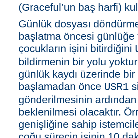
(Graceful’un baş harfi) kul
Günlük dosyası döndürme
başlatma öncesi günlüğe
çocukların işini bitirdiğini
bildirmenin bir yolu yoktur
günlük kaydı üzerinde bi
başlamadan önce
si
USR1
gönderilmesinin ardından b
beklenilmesi olacaktır. Ö
genişliğine sahip istemci
çoğu sürecin işinin 10 d