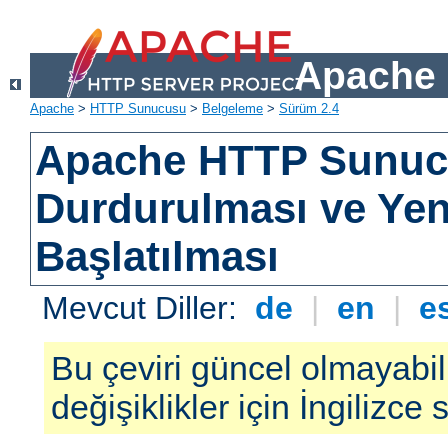
Apache 
Apache
>
HTTP Sunucusu
>
Belgeleme
>
Sürüm 2.4
Apache HTTP Sunu
Durdurulması ve Ye
Başlatılması
Mevcut Diller:
de
|
en
|
e
Bu çeviri güncel olmayabil
değişiklikler için İngilizce