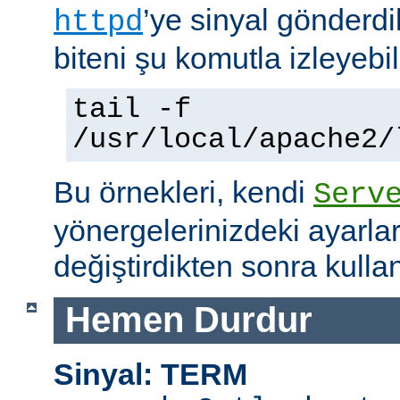
’ye sinyal gönderdi
httpd
biteni şu komutla izleyebili
tail -f
/usr/local/apache2/
Bu örnekleri, kendi
Serv
yönergelerinizdeki ayarla
değiştirdikten sonra kullan
Hemen Durdur
Sinyal: TERM