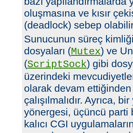
bazı yapılandırmalarda y
oluşmasına ve kısır çek
(deadlock) sebep olabilir
Sunucunun süreç kimliğin
dosyaları (
) ve Un
Mutex
(
) gibi dosy
ScriptSock
üzerindeki mevcudiyetle
olarak devam ettiğinde
çalışılmalıdır. Ayrıca, bi
yönergesi, üçüncü parti 
kalıcı CGI uygulamalarına 