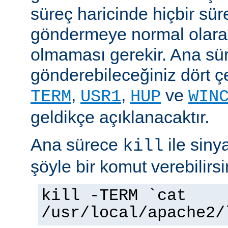
süreç haricinde hiçbir sür
göndermeye normal olarak
olmaması gerekir. Ana sü
gönderebileceğiniz dört çe
,
,
ve
TERM
USR1
HUP
WIN
geldikçe açıklanacaktır.
Ana sürece
ile siny
kill
şöyle bir komut verebilirsi
kill -TERM `cat
/usr/local/apache2/