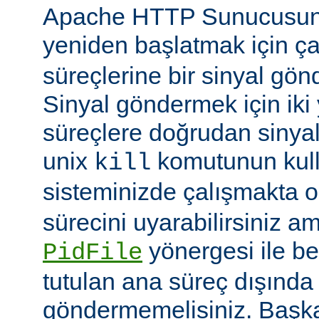
Apache HTTP Sunucusun
yeniden başlatmak için ç
süreçlerine bir sinyal gön
Sinyal göndermek için iki yo
süreçlere doğrudan sinya
unix
komutunun kulla
kill
sisteminizde çalışmakta o
sürecini uyarabilirsiniz a
yönergesi ile be
PidFile
tutulan ana süreç dışında 
göndermemelisiniz. Başka 