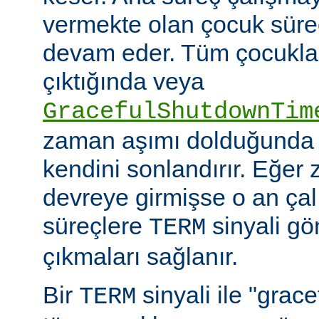
vermekte olan çocuk süre
devam eder. Tüm çocuklar i
çıktığında veya
GracefulShutdownTim
zaman aşımı dolduğunda 
kendini sonlandırır. Eğer
devreye girmişse o an ça
süreçlere
sinyali g
TERM
çıkmaları sağlanır.
Bir
sinyali ile "grac
TERM