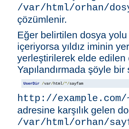
/var/html/orhan/dos
çözümlenir.
Eğer belirtilen dosya yolu b
içeriyorsa yıldız iminin ye
yerleştirilerek elde edilen 
Yapılandırmada şöyle bir s
UserDir
/
var
/
html
/*/
sayfam
http://example.com/
adresine karşılık gelen d
/var/html/orhan/say