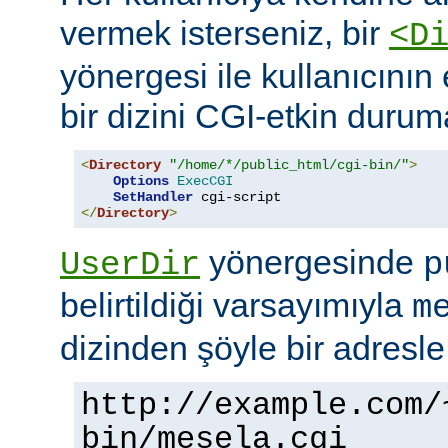
vermek isterseniz, bir
<D
yönergesi ile kullanıcının 
bir dizini CGI-etkin duruma
<
Directory
"/home/*/public_html/cgi-bin/"
>
Options
ExecCGI
SetHandler
</
Directory
>
yönergesinde
UserDir
p
belirtildiği varsayımıyla
m
dizinden şöyle bir adresle
http://example.com/
bin/mesela.cgi