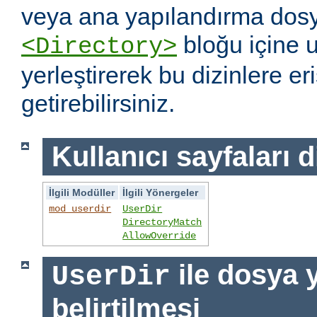
veya ana yapılandırma dosy
bloğu içine 
<Directory>
yerleştirerek bu dizinlere er
getirebilirsiniz.
Kullanıcı sayfaları d
İlgili Modüller
İlgili Yönergeler
mod_userdir
UserDir
DirectoryMatch
AllowOverride
ile dosya 
UserDir
belirtilmesi