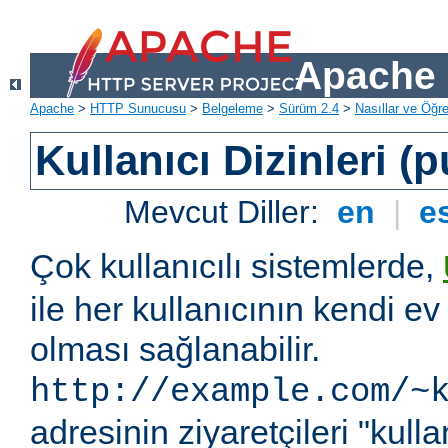
Apache 
Apache
>
HTTP Sunucusu
>
Belgeleme
>
Sürüm 2.4
>
Nasıllar ve Öğret
Kullanıcı Dizinleri (
Mevcut Diller:
en
|
e
Çok kullanıcılı sistemlerde,
ile her kullanıcının kendi ev 
olması sağlanabilir.
http://example.com/~
adresinin ziyaretçileri "kullan