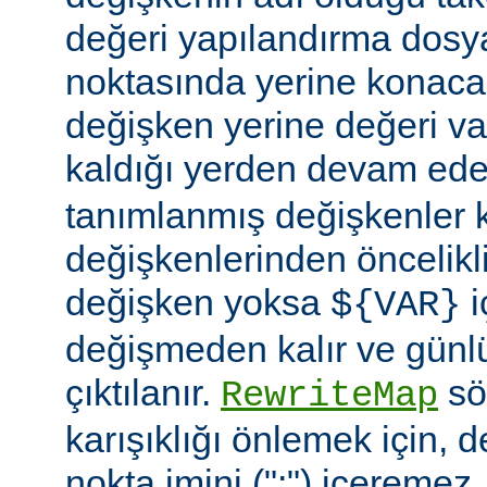
değeri yapılandırma dosy
noktasında yerine konaca
değişken yerine değeri va
kaldığı yerden devam ede
tanımlanmış değişkenler
değişkenlerinden öncelikli
değişken yoksa
i
${VAR}
değişmeden kalır ve günlü
çıktılanır.
söz
RewriteMap
karışıklığı önlemek için, d
nokta imini (":") içeremez.