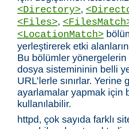
,
<Directory>
<Direct
,
<Files>
<FilesMatch
bölüm
<LocationMatch>
yerleştirerek etki alanlarını
Bu bölümler yönergelerin e
dosya sistemininin belli ye
URL’lerle sınırlar. Yerin
ayarlamalar yapmak için b
kullanılabilir.
httpd, çok sayıda farklı si