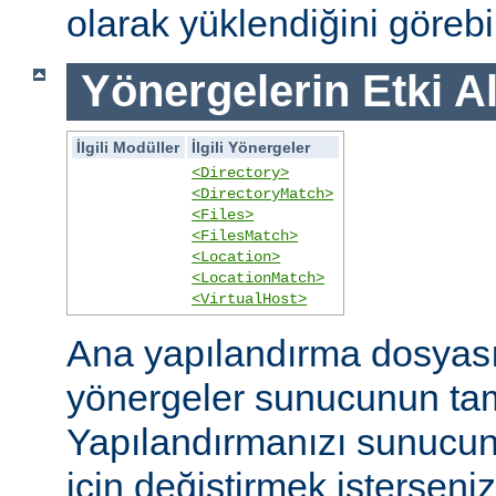
olarak yüklendiğini görebil
Yönergelerin Etki A
İlgili Modüller
İlgili Yönergeler
<Directory>
<DirectoryMatch>
<Files>
<FilesMatch>
<Location>
<LocationMatch>
<VirtualHost>
Ana yapılandırma dosyasın
yönergeler sunucunun ta
Yapılandırmanızı sunucunu
için değiştirmek isterseni