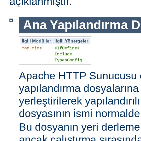
açıklanmıştır.
Ana Yapılandırma D
İlgili Modüller
İlgili Yönergeler
mod_mime
<IfDefine>
Include
TypesConfig
Apache HTTP Sunucusu 
yapılandırma dosyaların
yerleştirilerek yapılandırı
dosyasının ismi normald
Bu dosyanın yeri derleme s
ancak çalıştırma sırasınd