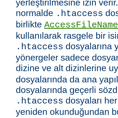
yerleştirilmesine izin veri
normalde
dos
.htaccess
birlikte
AccessFileName
kullanılarak rasgele bir isim
dosyalarına ye
.htaccess
yönergeler sadece dosya
dizine ve alt dizinlerine u
dosyalarında da ana yapı
dosyalarında geçerli sözdiz
dosyaları her 
.htaccess
yeniden okunduğundan b