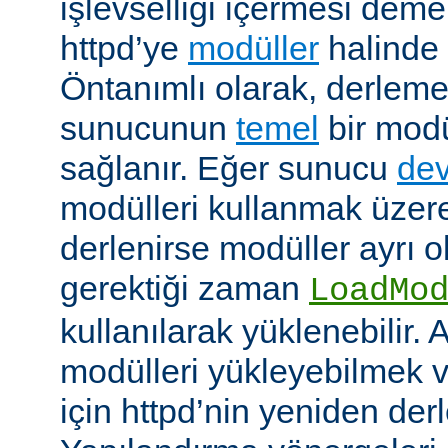
işlevselliği içermesi demekt
httpd’ye
modüller
halinde 
Öntanımlı olarak, derleme
sunucunun
temel
bir modü
sağlanır. Eğer sunucu
dev
modülleri kullanmak üzere
derlenirse modüller ayrı o
gerektiği zaman
LoadMo
kullanılarak yüklenebilir. 
modülleri yükleyebilmek 
için httpd’nin yeniden der