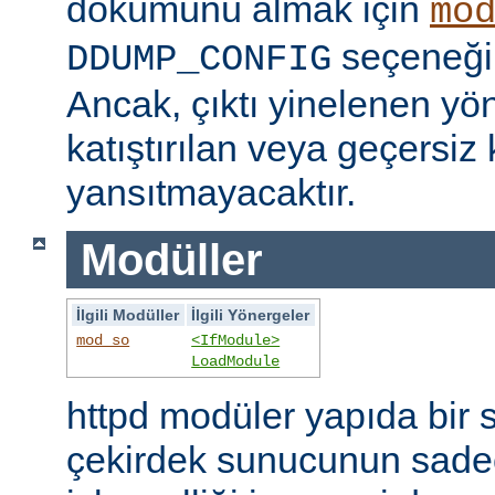
dökümünü almak için
mo
seçeneğini
DDUMP_CONFIG
Ancak, çıktı yinelenen yön
katıştırılan veya geçersiz 
yansıtmayacaktır.
Modüller
İlgili Modüller
İlgili Yönergeler
mod_so
<IfModule>
LoadModule
httpd modüler yapıda bir 
çekirdek sunucunun sade