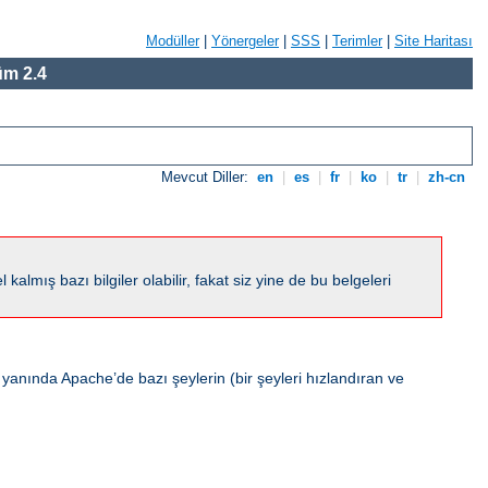
Modüller
|
Yönergeler
|
SSS
|
Terimler
|
Site Haritası
m 2.4
Mevcut Diller:
en
|
es
|
fr
|
ko
|
tr
|
zh-cn
ış bazı bilgiler olabilir, fakat siz yine de bu belgeleri
 yanında Apache’de bazı şeylerin (bir şeyleri hızlandıran ve