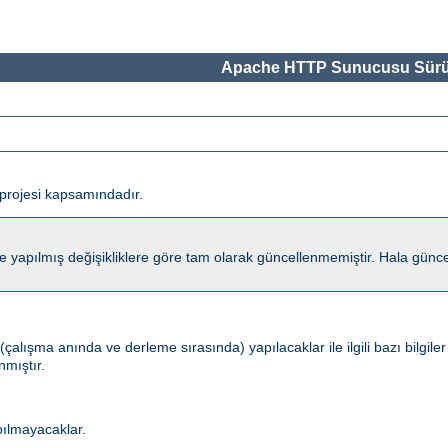
Apache HTTP Sunucusu Sürü
projesi kapsamındadır.
lmış değişikliklere göre tam olarak güncellenmemiştir. Hala güncel kalm
ışma anında ve derleme sırasında) yapılacaklar ile ilgili bazı bilgiler
nmıştır.
pılmayacaklar.