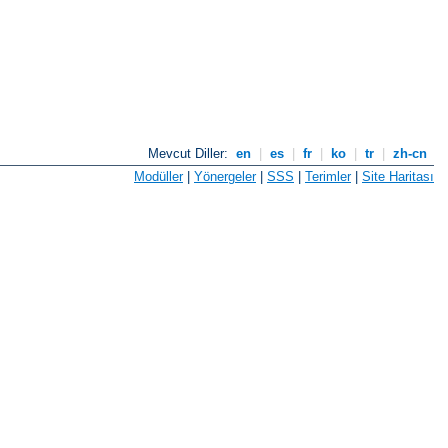
Mevcut Diller:
en
|
es
|
fr
|
ko
|
tr
|
zh-cn
Modüller
|
Yönergeler
|
SSS
|
Terimler
|
Site Haritası