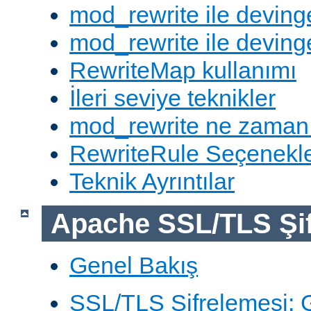
mod_rewrite ile deving
mod_rewrite ile devinge
RewriteMap kullanımı
İleri seviye teknikler
mod_rewrite ne zaman
RewriteRule Seçenekle
Teknik Ayrıntılar
Apache SSL/TLS Şif
Genel Bakış
SSL/TLS Şifrelemesi: G