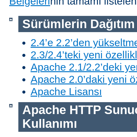
Belgeleri
nin tamamı listelen
Sürümlerin Dağıtım B
2.4’e 2.2’den yükseltm
2.3/2.4’teki yeni özellik
Apache 2.1/2.2’deki yen
Apache 2.0’daki yeni öz
Apache Lisansı
Apache HTTP Sunu
Kullanımı