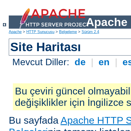
Apache 
Apache
>
HTTP Sunucusu
>
Belgeleme
>
Sürüm 2.4
Site Haritası
Mevcut Diller:
de
|
en
|
e
Bu çeviri güncel olmayabil
değişiklikler için İngilizce
Bu sayfada
Apache HTTP S