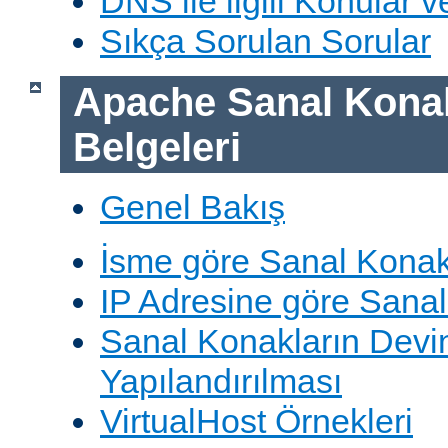
DNS ile ilgili Konular 
Sıkça Sorulan Sorular
Apache Sanal Konak
Belgeleri
Genel Bakış
İsme göre Sanal Konak
IP Adresine göre Sana
Sanal Konakların Devi
Yapılandırılması
VirtualHost Örnekleri