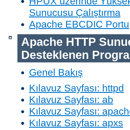
HPUX üzerinde Yüksek
Sunucusu Çalıştırma
Apache EBCDIC Portu
Apache HTTP Sunu
Desteklenen Progra
Genel Bakış
Kılavuz Sayfası: httpd
Kılavuz Sayfası: ab
Kılavuz Sayfası: apach
Kılavuz Sayfası: apxs