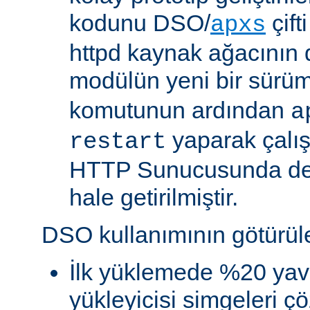
kodunu DSO/
çift
apxs
httpd kaynak ağacının 
modülün yeni bir sürü
komutunun ardından
a
yaparak çalı
restart
HTTP Sunucusunda de
hale getirilmiştir.
DSO kullanımının götürüler
İlk yüklemede %20 yav
yükleyicisi simgeleri