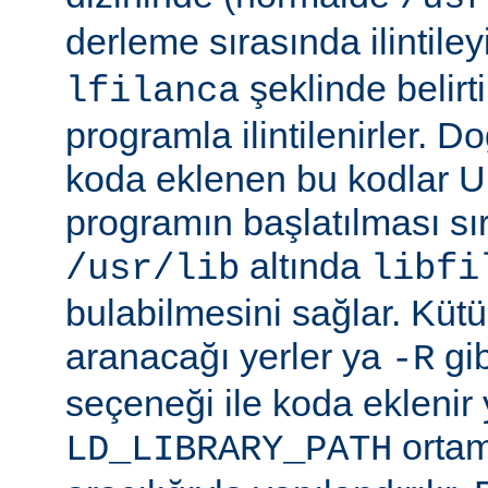
derleme sırasında ilintil
şeklinde belirtil
lfilanca
programla ilintilenirler. Do
koda eklenen bu kodlar Un
programın başlatılması s
altında
/usr/lib
libfi
bulabilmesini sağlar. Küt
aranacağı yerler ya
gibi
-R
seçeneği ile koda eklenir 
ortam
LD_LIBRARY_PATH