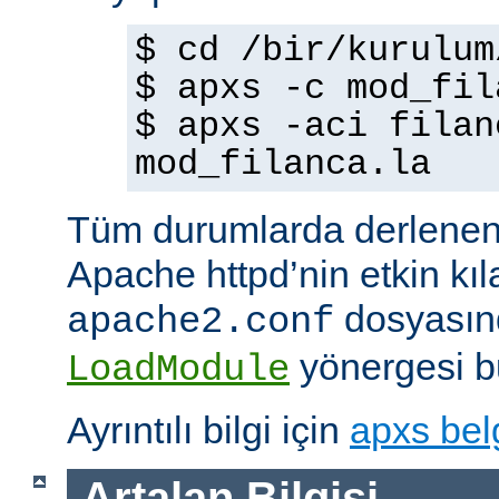
$ cd /bir/kurulum
$ apxs -c mod_fil
$ apxs -aci filan
mod_filanca.la
Tüm durumlarda derlenen
Apache httpd’nin etkin kıl
dosyasınd
apache2.conf
yönergesi bu
LoadModule
Ayrıntılı bilgi için
apxs bel
Artalan Bilgisi