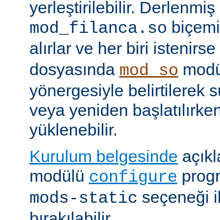
yerleştirilebilir. Derlenmi
biçemi
mod_filanca.so
alırlar ve her biri istenirse
dosyasında
modü
mod_so
yönergesiyle belirtilerek 
veya yeniden başlatılırk
yüklenebilir.
Kurulum belgesinde
açıkl
modülü
prog
configure
seçeneği i
mods-static
bırakılabilir.