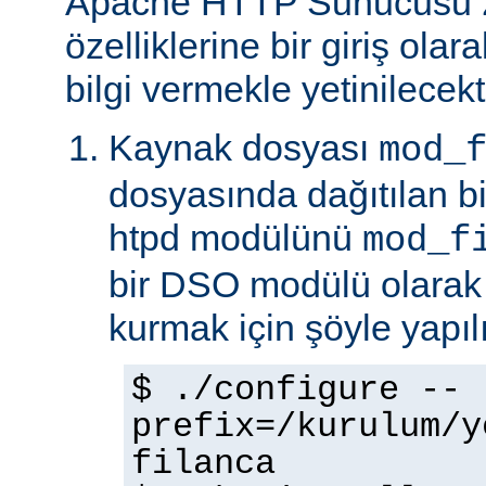
Apache HTTP Sunucusu 
özelliklerine bir giriş ola
bilgi vermekle yetinilecekti
Kaynak dosyası
mod_
dosyasında dağıtılan b
htpd modülünü
mod_f
bir DSO modülü olarak
kurmak için şöyle yapılı
$ ./configure --
prefix=/kurulum/y
filanca