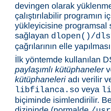
devingen olarak yüklenmes
çalıştırılabilir programın 
yükleyicisine programsal
sağlayan
dlopen()/dls
çağrılarının elle yapılması
İlk yöntemde kullanılan 
paylaşımlı kütüphaneler
v
kütüphaneleri
adı verilir 
veya
libfilanca.so
l
biçiminde isimlendirilir. Be
dizininde (normalde
/usr