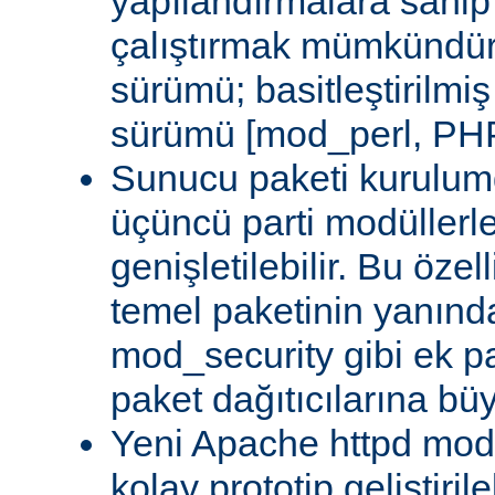
yapılandırmalara sahi
çalıştırmak mümkündür
sürümü; basitleştirilmi
sürümü [mod_perl, PHP
Sunucu paketi kurulum
üçüncü parti modüllerl
genişletilebilir. Bu özel
temel paketinin yanın
mod_security gibi ek pa
paket dağıtıcılarına bü
Yeni Apache httpd modü
kolay prototip geliştiri