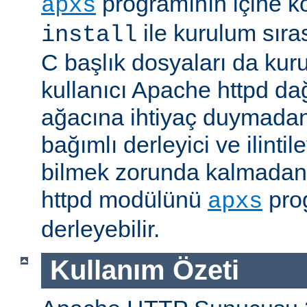
programının içine k
apxs
ile kurulum sır
install
C başlık dosyaları da kur
kullanıcı Apache httpd da
ağacına ihtiyaç duymadan
bağımlı derleyici ve ilintil
bilmek zorunda kalmadan 
httpd modülünü
prog
apxs
derleyebilir.
Kullanım Özeti