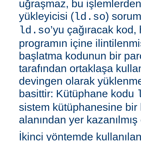
uğraşmaz, bu işlemlerde
yükleyicisi (
) sorum
ld.so
’yu çağıracak kod, he
ld.so
programın içine ilintilenm
başlatma kodunun bir parç
tarafından ortaklaşa kulla
devingen olarak yüklenme
basittir: Kütüphane kodu
sistem kütüphanesine bir 
alanından yer kazanılmış 
İkinci yöntemde kullanıla