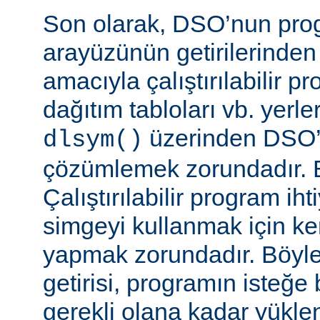
Son olarak, DSO’nun pr
arayüzünün getirilerinde
amacıyla çalıştırılabilir 
dağıtım tabloları vb. yerl
üzerinden DSO’d
dlsym()
çözümlemek zorundadır. B
Çalıştırılabilir program i
simgeyi kullanmak için k
yapmak zorundadır. Böyl
getirisi, programın isteğe 
gerekli olana kadar yükl