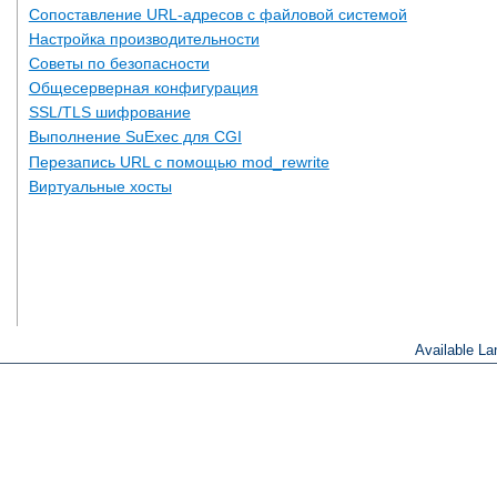
Сопоставление URL-адресов с файловой системой
Настройка производительности
Советы по безопасности
Общесерверная конфигурация
SSL/TLS шифрование
Выполнение SuExec для CGI
Перезапись URL с помощью mod_rewrite
Виртуальные хосты
Available L