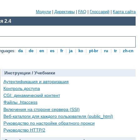
Модули
|
Директивы
|
FAQ
|
Глоссарий
|
Карта сайта
я 2.4
anguages:
da
|
de
|
en
|
es
|
fr
|
ja
|
ko
|
pt-br
|
ru
|
tr
|
zh-cn
Инструкции / Учебники
Аутентификация и авторизация
Контроль доступа
CGI: динамический контент
Файлы .htaccess
Включения на стороне сервера (SSI)
Веб-каталоги для каждого пользователя (public_html)
Руководство по настройке обратного прокси
Руководство HTTP/2