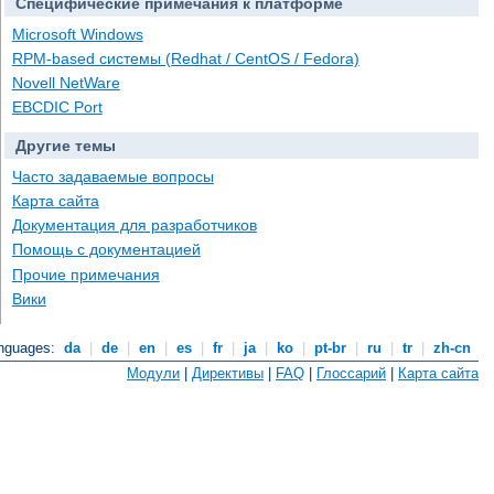
Специфические примечания к платформе
Microsoft Windows
RPM-based системы (Redhat / CentOS / Fedora)
Novell NetWare
EBCDIC Port
Другие темы
Часто задаваемые вопросы
Карта сайта
Документация для разработчиков
Помощь с документацией
Прочие примечания
Вики
anguages:
da
|
de
|
en
|
es
|
fr
|
ja
|
ko
|
pt-br
|
ru
|
tr
|
zh-cn
Модули
|
Директивы
|
FAQ
|
Глоссарий
|
Карта сайта