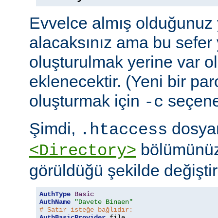
Evvelce almış olduğunuz y
alacaksınız ama bu sefer 
oluşturulmak yerine var o
eklenecektir. (Yeni bir pa
oluşturmak için
seçeneğ
-c
Şimdi,
dosyan
.htaccess
bölümünüz
<Directory>
görüldüğü şekilde değiştire
AuthType
Basic
AuthName
"Davete Binaen"
# Satır isteğe bağlıdır:
AuthBasicProvider