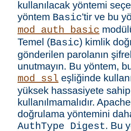
kullanılacak yöntemi seçe
yöntem
'tir ve bu 
Basic
modülü
mod_auth_basic
Temel (
) kimlik do
Basic
gönderilen parolanın şifr
unutmayın. Bu yöntem, bu
eşliğinde kullan
mod_ssl
yüksek hassasiyete sahip b
kullanılmamalıdır. Apache
doğrulama yöntemini daha
. Bu 
AuthType Digest