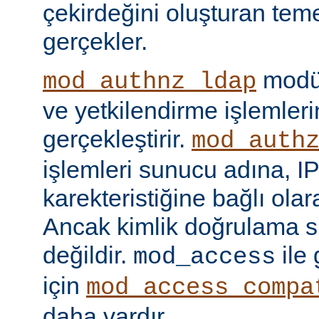
çekirdeğini oluşturan tem
gerçekler.
modül
mod_authnz_ldap
ve yetkilendirme işlemlerin
gerçekleştirir.
mod_auth
işlemleri sunucu adına, IP
karekteristiğine bağlı olara
Ancak kimlik doğrulama si
değildir.
ile
mod_access
için
mod_access_compa
daha vardır.