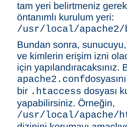
tam yeri belirtmeniz gere
öntanımlı kurulum yeri:
/usr/local/apache2/
Bundan sonra, sunucuyu, 
ve kimlerin erişim izni ol
için yapılandıracaksınız. 
dosyasını
apache2.conf
bir
dosyası k
.htaccess
yapabilirsiniz. Örneğin,
/usr/local/apache/h
dizinini korumayı amaçlıy