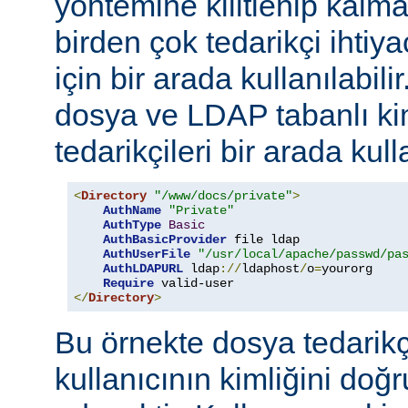
yöntemine kilitlenip kalm
birden çok tedarikçi ihti
için bir arada kullanılabil
dosya ve LDAP tabanlı ki
tedarikçileri bir arada kull
<
Directory
"/www/docs/private"
>
AuthName
"Private"
AuthType
Basic
AuthBasicProvider
 file ldap

AuthUserFile
"/usr/local/apache/passwd/pa
AuthLDAPURL
 ldap
://
ldaphost
/
o
=
yourorg

Require
</
Directory
>
Bu örnekte dosya tedarikçi
kullanıcının kimliğini do