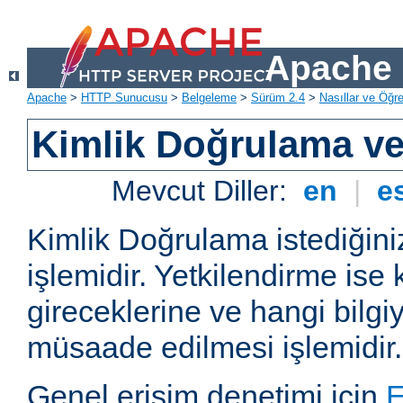
Apache 
Apache
>
HTTP Sunucusu
>
Belgeleme
>
Sürüm 2.4
>
Nasıllar ve Öğret
Kimlik Doğrulama ve
Mevcut Diller:
en
|
e
Kimlik Doğrulama istediğiniz
işlemidir. Yetkilendirme ise 
gireceklerine ve hangi bilgi
müsaade edilmesi işlemidir.
Genel erişim denetimi için
E