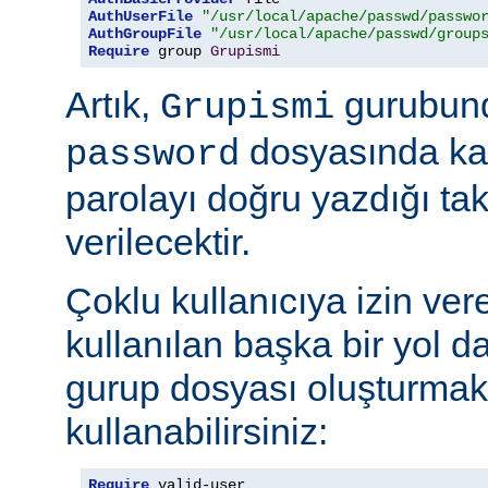
AuthUserFile
"/usr/local/apache/passwd/passwo
AuthGroupFile
"/usr/local/apache/passwd/group
Require
 group 
Grupismi
Artık,
gurubund
Grupismi
dosyasında kay
password
parolayı doğru yazdığı tak
verilecektir.
Çoklu kullanıcıya izin ver
kullanılan başka bir yol d
gurup dosyası oluşturmak
kullanabilirsiniz:
Require
 valid-user