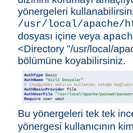
yönergeleri kullanabilirsi
/usr/local/apache/h
dosyası içine veya
apach
<Directory "/usr/local/ap
bölümüne koyabilirsiniz.
AuthType
Basic
AuthName
"Gizli Dosyalar"
# (Aşağıdaki satırın kullanımı isteğe bağlıdı
AuthBasicProvider
AuthUserFile
"/usr/local/apache/passwd/passwo
Require
 user umut
Bu yönergeleri tek tek in
yönergesi kullanıcının ki