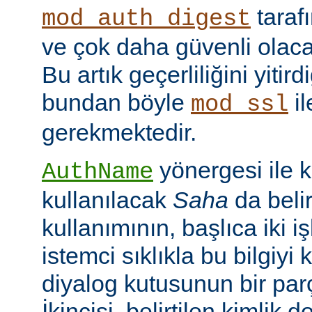
taraf
mod_auth_digest
ve çok daha güvenli olac
Bu artık geçerliliğini yitir
bundan böyle
il
mod_ssl
gerekmektedir.
yönergesi ile 
AuthName
kullanılacak
Saha
da belir
kullanımının, başlıca iki işl
istemci sıklıkla bu bilgiyi 
diyalog kutusunun bir par
İkincisi, belirtilen kimlik 