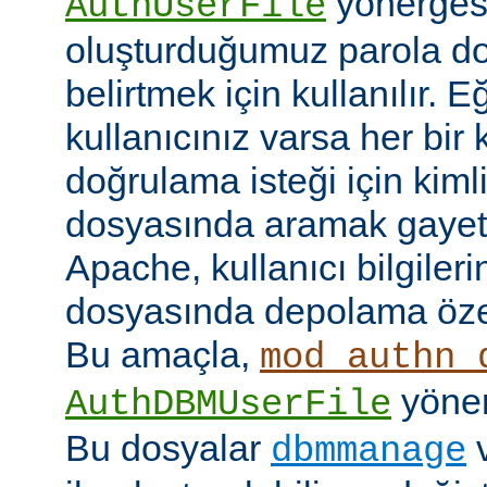
yönerges
AuthUserFile
oluşturduğumuz parola do
belirtmek için kullanılır. 
kullanıcınız varsa her bir 
doğrulama isteği için kimlik
dosyasında aramak gayet 
Apache, kullanıcı bilgilerin
dosyasında depolama özell
Bu amaçla,
mod_authn_
yönerg
AuthDBMUserFile
Bu dosyalar
dbmmanage