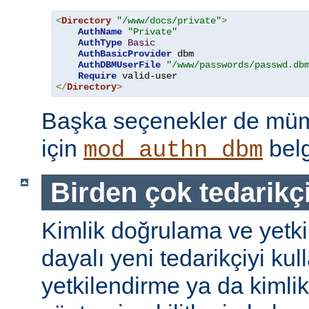
<
Directory
"/www/docs/private"
>
AuthName
"Private"
AuthType
Basic
AuthBasicProvider
 dbm

AuthDBMUserFile
"/www/passwords/passwd.db
Require
</
Directory
>
Başka seçenekler de mümk
için
belg
mod_authn_dbm
Birden çok tedarikç
Kimlik doğrulama ve yetk
dayalı yeni tedarikçiyi kul
yetkilendirme ya da kimli