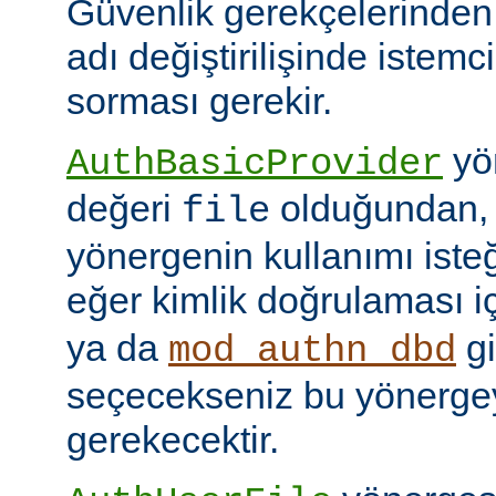
Güvenlik gerekçelerinden
adı değiştirilişinde istem
sorması gerekir.
yön
AuthBasicProvider
değeri
olduğundan,
file
yönergenin kullanımı isteğ
eğer kimlik doğrulaması i
ya da
gi
mod_authn_dbd
seçecekseniz bu yönerge
gerekecektir.