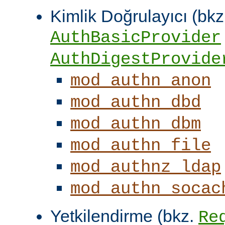
Kimlik Doğrulayıcı (bkz
AuthBasicProvider
AuthDigestProvide
mod_authn_anon
mod_authn_dbd
mod_authn_dbm
mod_authn_file
mod_authnz_ldap
mod_authn_socac
Yetkilendirme (bkz.
Re