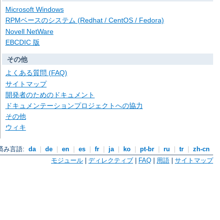
Microsoft Windows
RPMベースのシステム (Redhat / CentOS / Fedora)
Novell NetWare
EBCDIC 版
その他
よくある質問 (FAQ)
サイトマップ
開発者のためのドキュメント
ドキュメンテーションプロジェクトへの協力
その他
ウィキ
済み言語:
da
|
de
|
en
|
es
|
fr
|
ja
|
ko
|
pt-br
|
ru
|
tr
|
zh-cn
モジュール
|
ディレクティブ
|
FAQ
|
用語
|
サイトマップ