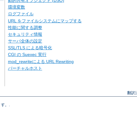
動的共有オブジェクト (DSO)
環境変数
ログファイル
URL をファイルシステムにマップする
性能に関する調整
セキュリティ情報
サーバ全体の設定
SSL/TLS による暗号化
CGI の Suexec 実行
mod_rewriteによる URL Rewriting
バーチャルホスト
翻訳
す。.