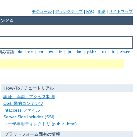
モジュール
|
ディレクティブ
|
FAQ
|
用語
|
サイトマップ
 2.4
済み言語:
da
|
de
|
en
|
es
|
fr
|
ja
|
ko
|
pt-br
|
ru
|
tr
|
zh-cn
How-To / チュートリアル
認証、承認、アクセス制御
CGI: 動的コンテンツ
.htaccess ファイル
Server Side Includes (SSI)
ユーザ専用ディレクトリ (public_html)
プラットフォーム固有の情報