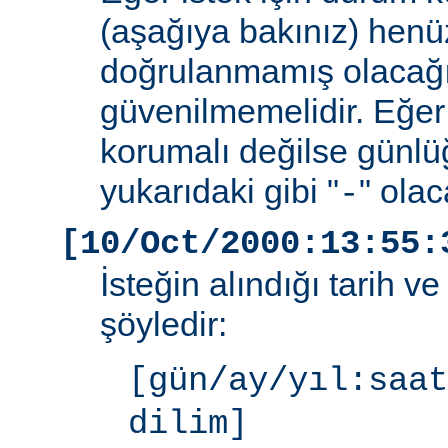
(aşağıya bakınız) henüz
doğrulanmamış olacağ
güvenilmemelidir. Eğer
korumalı değilse günlü
yukarıdaki gibi "
" olac
-
[10/Oct/2000:13:55:
İsteğin alındığı tarih v
şöyledir:
[gün/ay/yıl:saat
dilim]