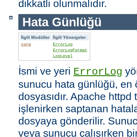
dikkatli olunmalıdır.
Hata Günlüğü
İlgili Modüller
İlgili Yönergeler
core
ErrorLog
ErrorLogFormat
LogLevel
İsmi ve yeri
yön
ErrorLog
sunucu hata günlüğü, en 
dosyasıdır. Apache httpd t
işlenirken saptanan hatalar
dosyaya gönderilir. Sunuc
veya sunucu çalışırken bi