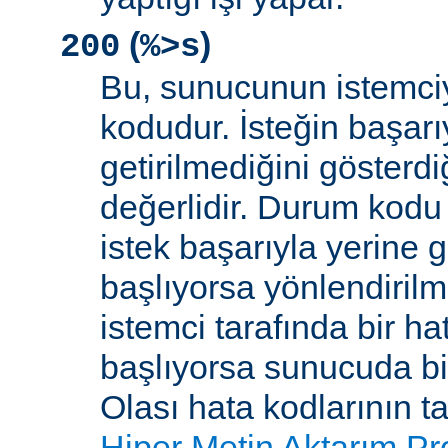
(
)
200
%>s
Bu, sunucunun istemci
kodudur. İsteğin başarıy
getirilmediğini gösterdiğ
değerlidir. Durum kodu 
istek başarıyla yerine get
başlıyorsa yönlendirilmi
istemci tarafında bir ha
başlıyorsa sunucuda bi
Olası hata kodlarının t
Hiper Metin Aktarım Pr