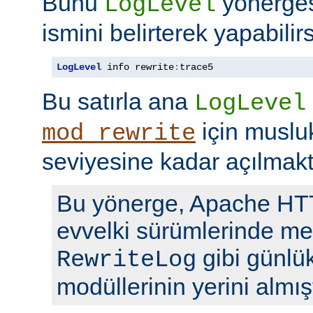
Bunu
yönerge
LogLevel
ismini belirterek yapabilirs
LogLevel
 info rewrite
:
trace5
Bu satırla ana
LogLevel
için musl
mod_rewrite
seviyesine kadar açılmakt
Bu yönerge, Apache H
evvelki sürümlerinde me
gibi günlü
RewriteLog
modüllerinin yerini almışt