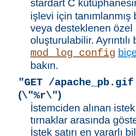
stardart C kütüphanes
işlevi için tanımlanmış 
veya desteklenen özel b
oluşturulabilir. Ayrıntılı 
biç
mod_log_config
bakın.
"GET /apache_pb.gif
(
)
\"%r\"
İstemciden alınan istek s
tırnaklar arasında göste
İstek satırı en yararlı bi