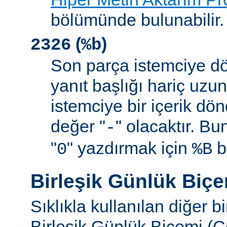
bölümünde bulunabilir.
(
)
2326
%b
Son parça istemciye d
yanıt başlığı hariç uzu
istemciye bir içerik d
değer "
" olacaktır. B
-
"
" yazdırmak için
be
0
%B
Birleşik Günlük Biç
Sıklıkla kullanılan diğer b
Birleşik Günlük Biçemi (