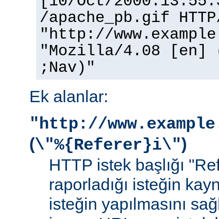
[10/Oct/2000:13:55:
/apache_pb.gif HTTP
"http://www.example
"Mozilla/4.08 [en] 
;Nav)"
Ek alanlar:
"http://www.example
(
)
\"%{Referer}i\"
HTTP istek başlığı "Ref
raporladığı isteğin kay
isteğin yapılmasını sağ