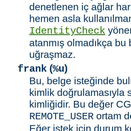
denetlenen iç ağlar ha
hemen asla kullanılmam
yöne
IdentityCheck
atanmış olmadıkça bu 
uğraşmaz.
(
)
frank
%u
Bu, belge isteğinde bu
kimlik doğrulamasıyla 
kimliğidir. Bu değer CGI
ortam de
REMOTE_USER
Eğer istek için durum 