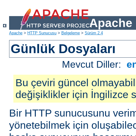
Apache 
Apache
>
HTTP Sunucusu
>
Belgeleme
>
Sürüm 2.4
Günlük Dosyaları
Mevcut Diller:
e
Bu çeviri güncel olmayabil
değişiklikler için İngilizce
Bir HTTP sunucusunu veriml
yönetebilmek için oluşabile