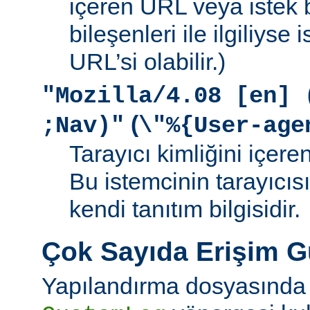
içeren URL veya istek b
bileşenleri ile ilgiliyse
URL’si olabilir.)
"Mozilla/4.08 [en] 
(
;Nav)"
\"%{User-age
Tarayıcı kimliğini içere
Bu istemcinin tarayıcıs
kendi tanıtım bilgisidir.
Çok Sayıda Erişim 
Yapılandırma dosyasında