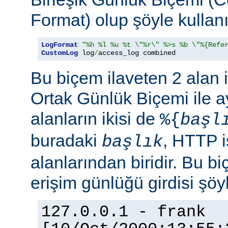
Format) olup şöyle kullanıl
LogFormat
"%h %l %u %t \"%r\" %>s %b \"%{Refe
CustomLog
 log
/
access_log combined
Bu biçem ilaveten 2 alan 
Ortak Günlük Biçemi ile ay
alanların ikisi de
%{
başl
buradaki
, HTTP i
başlık
alanlarından biridir. Bu bi
erişim günlüğü girdisi şöy
127.0.0.1 - frank