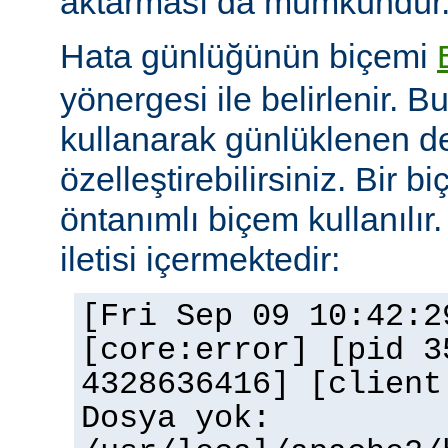
aktarması da mümkündür
Hata günlüğünün biçemi
yönergesi ile belirlenir. B
kullanarak günlüklenen de
özelleştirebilirsiniz. Bir 
öntanımlı biçem kullanılır.
iletisi içermektedir:
[Fri Sep 09 10:42:2
[core:error] [pid 3
4328636416] [client
Dosya yok: