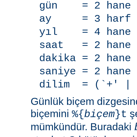
gün = 2 hane
ay = 3 harf
yıl = 4 hane
saat = 2 hane
dakika = 2 hane
saniye = 2 hane
dilim = (`+' | 
Günlük biçem dizgesi
biçemini
şe
%{
biçem
}t
mümkündür. Buradaki