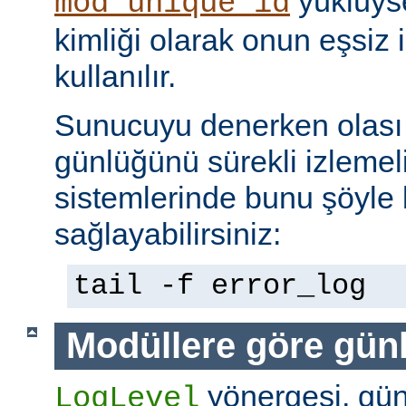
yüklüyse
mod_unique_id
kimliği olarak onun eşsiz i
kullanılır.
Sunucuyu denerken olası 
günlüğünü sürekli izlemeli
sistemlerinde bunu şöyle 
sağlayabilirsiniz:
tail -f error_log
Modüllere göre gün
yönergesi, günl
LogLevel