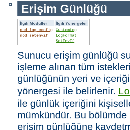
Erişim Günlüğü
İlgili Modüller
İlgili Yönergeler
mod_log_config
CustomLog
mod_setenvif
LogFormat
SetEnvIf
Sunucu erişim günlüğü su
işleme alınan tüm istekler
günlüğünün yeri ve içeriğ
yönergesi ile belirlenir.
Lo
ile günlük içeriğini kişisel
mümkündür. Bu bölümde s
erişim günlüğüne kaydetme