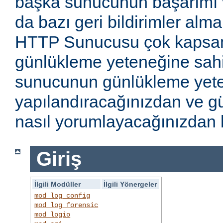
başka sunucunun başarımı v
da bazı geri bildirimler alm
HTTP Sunucusu çok kapsaml
günlükleme yeteneğine sahi
sunucunun günlükleme yete
yapılandıracağınızdan ve gü
nasıl yorumlayacağınızdan b
Giriş
İlgili Modüller
İlgili Yönergeler
mod_log_config
mod_log_forensic
mod_logio