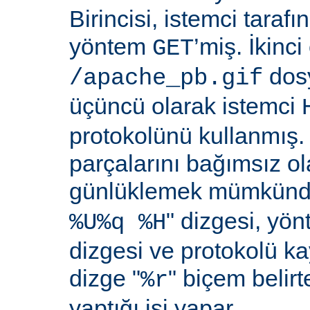
Birincisi, istemci taraf
yöntem
’miş. İkinci
GET
dosy
/apache_pb.gif
üçüncü olarak istemci
protokolünü kullanmış. İ
parçalarını bağımsız o
günlüklemek mümkündü
" dizgesi, yön
%U%q %H
dizgesi ve protokolü k
dizge "
" biçem belirt
%r
yaptığı işi yapar.