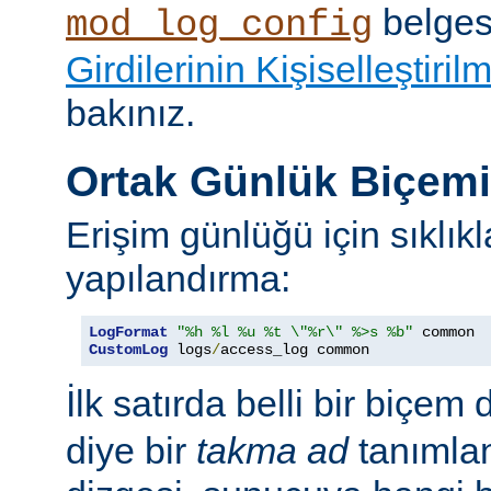
belges
mod_log_config
Girdilerinin Kişiselleştiril
bakınız.
Ortak Günlük Biçem
Erişim günlüğü için sıklıkl
yapılandırma:
LogFormat
"%h %l %u %t \"%r\" %>s %b"
CustomLog
 logs
/
access_log common
İlk satırda belli bir biçem 
diye bir
takma ad
tanımla