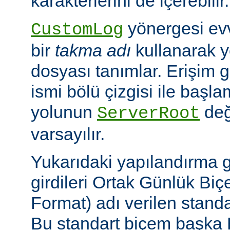
karakterlerini de içerebilir.
yönergesi ev
CustomLog
bir
takma adı
kullanarak y
dosyası tanımlar. Erişim
ismi bölü çizgisi ile baş
yolunun
değ
ServerRoot
varsayılır.
Yukarıdaki yapılandırma 
girdileri Ortak Günlük B
Format) adı verilen stand
Bu standart biçem başka