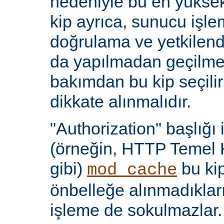
nedeniyle bu en yüksek 
kip ayrıca, sunucu işlem
doğrulama ve yetkilen
da yapılmadan geçilmes
bakımdan bu kip seçili
dikkate alınmalıdır.
"Authorization" başlığı 
(örneğin, HTTP Temel 
gibi)
bu kip
mod_cache
önbelleğe alınmadıkları
işleme de sokulmazlar.