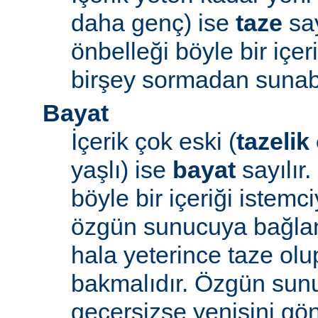
daha genç) ise
taze
say
önbelleği böyle bir içe
birşey sormadan sunabi
Bayat
İçerik çok eski (
tazelik
yaşlı) ise
bayat
sayılır
böyle bir içeriği iste
özgün sunucuya bağlanı
hala yeterince taze ol
bakmalıdır. Özgün sunu
geçersizse yenisini gön