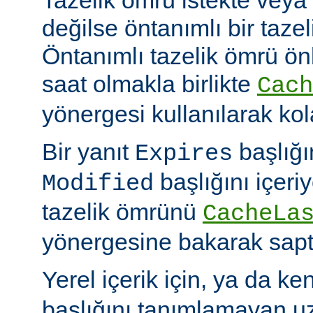
değilse öntanımlı bir tazel
Öntanımlı tazelik ömrü önbe
saat olmakla birlikte
Cach
yönergesi kullanılarak kola
Bir yanıt
başlığı
Expires
başlığını içeri
Modified
tazelik ömrünü
CacheLa
yönergesine bakarak sapt
Yerel içerik için, ya da ke
başlığını tanımlamayan uza