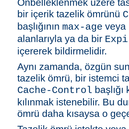
Önbelleklenmek üzere tasa
bir içerik tazelik ömrünü
C
başlığının
veya
max-age
alanlarıyla ya da bir
Expi
içererek bildirmelidir.
Aynı zamanda, özgün sun
tazelik ömrü, bir istemci t
başlığı 
Cache-Control
kılınmak istenebilir. Bu d
ömrü daha kısaysa o geçer
Tazelik ömrü istekte veya