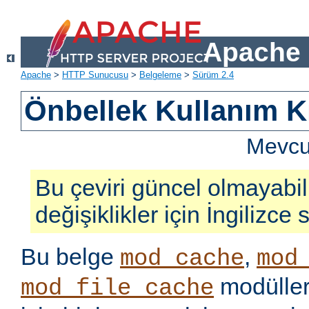
Apache 
Apache
>
HTTP Sunucusu
>
Belgeleme
>
Sürüm 2.4
Önbellek Kullanım K
Mevcut
Bu çeviri güncel olmayabil
değişiklikler için İngilizce
Bu belge
,
mod_cache
mod
modüller
mod_file_cache