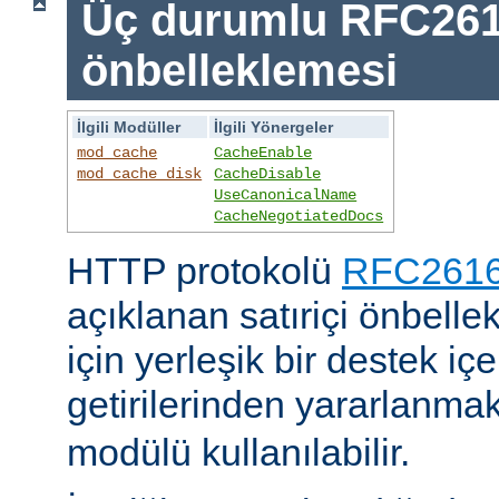
Üç durumlu RFC26
önbelleklemesi
İlgili Modüller
İlgili Yönergeler
mod_cache
CacheEnable
mod_cache_disk
CacheDisable
UseCanonicalName
CacheNegotiatedDocs
HTTP protokolü
RFC2616'
açıklanan satıriçi önbel
için yerleşik bir destek iç
getirilerinden yararlanmak
modülü kullanılabilir.