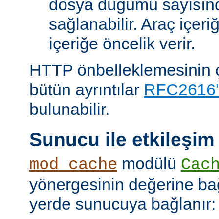
dosya düğümü sayısın
sağlanabilir. Araç içeri
içeriğe öncelik verir.
HTTP önbelleklemesinin çal
bütün ayrıntılar
RFC2616'
bulunabilir.
Sunucu ile etkileşim
modülü
mod_cache
Cac
yönergesinin değerine bağl
yerde sunucuya bağlanır: