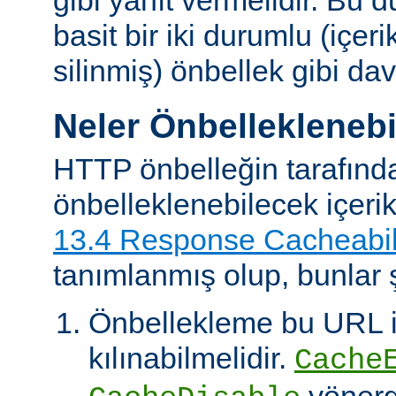
basit bir iki durumlu (içer
silinmiş) önbellek gibi dav
Neler Önbelleklenebi
HTTP önbelleğin tarafınd
önbelleklenebilecek içeri
13.4 Response Cacheabil
tanımlanmış olup, bunlar ş
Önbellekleme bu URL il
kılınabilmelidir.
Cache
yönerg