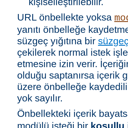
kişiselleştirilebilir.
URL önbellekte yoksa
mo
yanıtı önbelleğe kaydet
süzgeç yığıtına bir
süzge
çekilerek normal istek iş
etmesine izin verir. İçeriğ
olduğu saptanırsa içerik
üzere önbelleğe kaydedilir
yok sayılır.
Önbellekteki içerik bayat
modülü isteği bir
koşullu 