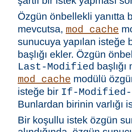
şartlı bir istek yapması s
Özgün önbellekli yanıtta 
mevcutsa,
mo
mod_cache
sunucuya yapılan isteğe 
başlığı ekler. Özgün önbell
başlığı 
Last-Modified
modülü özgün
mod_cache
isteğe bir
If-Modified-
Bunlardan birinin varlığı i
Bir koşullu istek özgün s
alındığında, özgün sunu