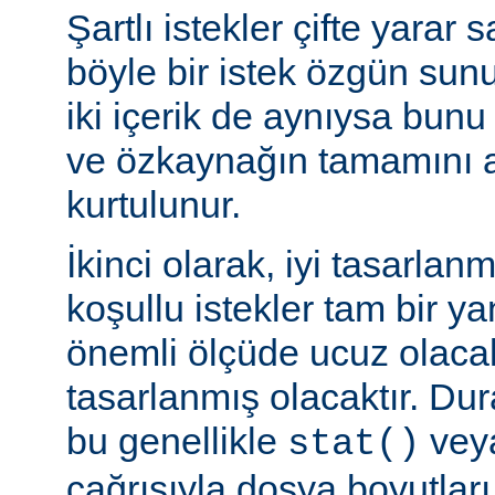
Şartlı istekler çifte yarar s
böyle bir istek özgün sun
iki içerik de aynıysa bun
ve özkaynağın tamamını a
kurtulunur.
İkinci olarak, iyi tasarla
koşullu istekler tam bir y
önemli ölçüde ucuz olaca
tasarlanmış olacaktır. Du
bu genellikle
veya
stat()
çağrısıyla dosya boyutları