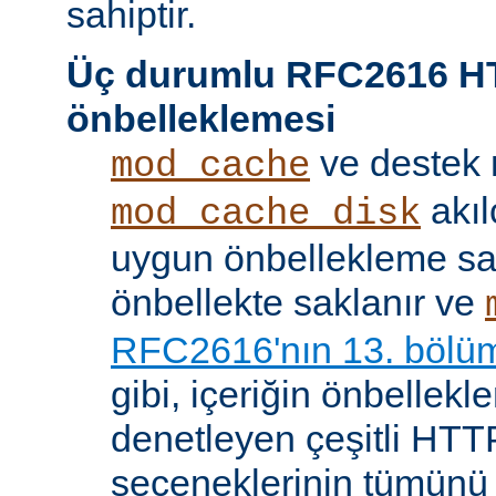
sahiptir.
Üç durumlu RFC2616 H
önbelleklemesi
ve destek
mod_cache
akıl
mod_cache_disk
uygun önbellekleme sağl
önbellekte saklanır ve
RFC2616'nın 13. bölü
gibi, içeriğin önbelleklen
denetleyen çeşitli HTTP
seçeneklerinin tümünü