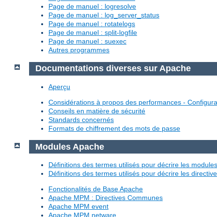
Page de manuel : logresolve
Page de manuel : log_server_status
Page de manuel : rotatelogs
Page de manuel : split-logfile
Page de manuel : suexec
Autres programmes
Documentations diverses sur Apache
Aperçu
Considérations à propos des performances - Configura
Conseils en matière de sécurité
Standards concernés
Formats de chiffrement des mots de passe
Modules Apache
Définitions des termes utilisés pour décrire les modul
Définitions des termes utilisés pour décrire les directi
Fonctionalités de Base Apache
Apache MPM : Directives Communes
Apache MPM event
Apache MPM netware