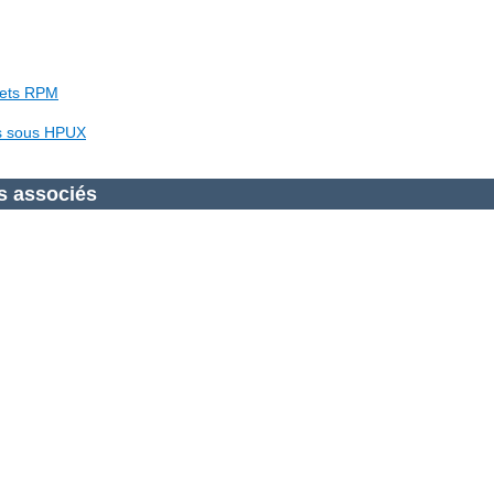
uets RPM
es sous HPUX
s associés