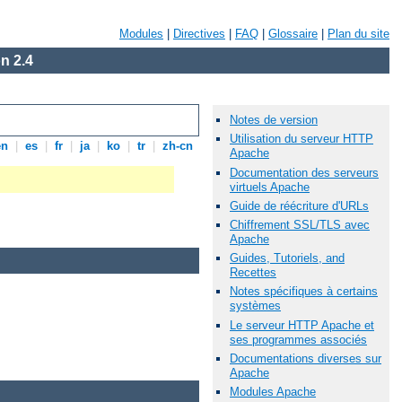
Modules
|
Directives
|
FAQ
|
Glossaire
|
Plan du site
n 2.4
Notes de version
Utilisation du serveur HTTP
en
|
es
|
fr
|
ja
|
ko
|
tr
|
zh-cn
Apache
Documentation des serveurs
virtuels Apache
Guide de réécriture d'URLs
Chiffrement SSL/TLS avec
Apache
Guides, Tutoriels, and
Recettes
Notes spécifiques à certains
systèmes
Le serveur HTTP Apache et
ses programmes associés
Documentations diverses sur
Apache
Modules Apache