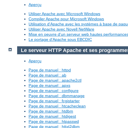
Aperçu
Utiliser Apache avec Microsoft Windows
Compiler Apache pour Microsoft Windows
Utilisation d'Apache avec les systèmes à base de paq
Utiliser Apache avec Novell NetWare
Mise en oeuvre d'un serveur web hautes performanc
Le portage d'Apache sous EBCDIC
Le serveur HTTP Apache et ses programme
Aperçu
Page de manuel : httpd
Page de manuel : ab
Page de manuel : apache2ctl
Page de manuel : apxs
Page de manuel : configure
Page de manuel : dbmmanage
Page de manuel : fcgistarter
Page de manuel : htcacheclean
Page de manuel : htdbm
Page de manuel : htdigest
Page de manuel : htpasswd
Page de manuel : httxt2dbm