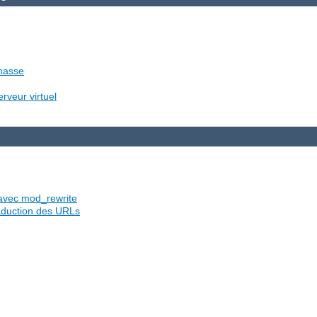
 masse
rveur virtuel
s avec mod_rewrite
traduction des URLs