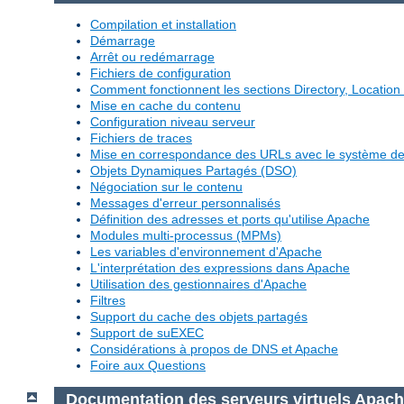
Compilation et installation
Démarrage
Arrêt ou redémarrage
Fichiers de configuration
Comment fonctionnent les sections Directory, Location 
Mise en cache du contenu
Configuration niveau serveur
Fichiers de traces
Mise en correspondance des URLs avec le système de 
Objets Dynamiques Partagés (DSO)
Négociation sur le contenu
Messages d'erreur personnalisés
Définition des adresses et ports qu'utilise Apache
Modules multi-processus (MPMs)
Les variables d'environnement d'Apache
L'interprétation des expressions dans Apache
Utilisation des gestionnaires d'Apache
Filtres
Support du cache des objets partagés
Support de suEXEC
Considérations à propos de DNS et Apache
Foire aux Questions
Documentation des serveurs virtuels Apac