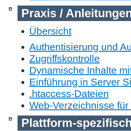
Praxis / Anleitunge
Übersicht
Authentisierung und Au
Zugriffskontrolle
Dynamische Inhalte mi
Einführung in Server S
.htaccess-Dateien
Web-Verzeichnisse für
Plattform-spezifis