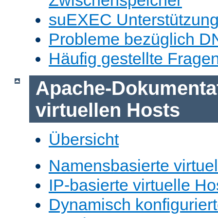
Zwischenspeicher
suEXEC Unterstützun
Probleme bezüglich D
Häufig gestellte Frage
Apache-Dokumentat
virtuellen Hosts
Übersicht
Namensbasierte virtuel
IP-basierte virtuelle Ho
Dynamisch konfiguriert