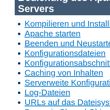
Servers
Kompilieren und Install
Apache starten
Beenden und Neustart
Konfigurationsdateien
Konfigurationsabschnit
Caching von Inhalten
Serverweite Konfigurat
Log-Dateien
URLs auf das Dateisys