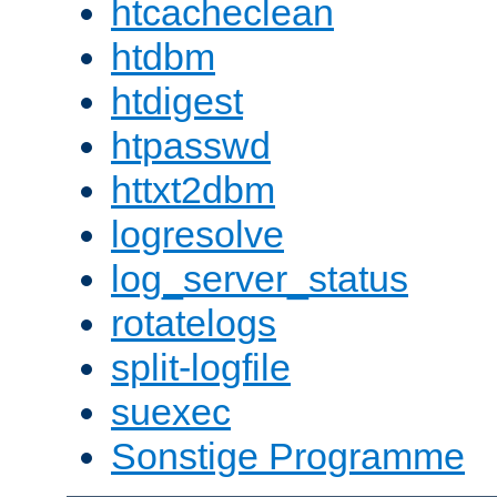
htcacheclean
htdbm
htdigest
htpasswd
httxt2dbm
logresolve
log_server_status
rotatelogs
split-logfile
suexec
Sonstige Programme