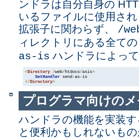
ンドラは自分自身の HT
いるファイルに使用され
拡張子に関わらず、
/we
ィレクトリにある全て
ハンドラによって
as-is
<
Directory
/
web
/
htdocs
/
asis
>
SetHandler
</
Directory
>
プログラマ向けのメ
ハンドラの機能を実装す
と便利かもしれないも