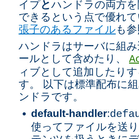
イプ
と
ハンドラの両方を
できるという点で優れてい
張子のあるファイル
も参
ハンドラはサーバに組み
ールとして含めたり、
A
ィブとして追加したりす
す。 以下は標準配布に
ンドラです。
default-handler
:
defa
使ってファイルを送り
テンツを扱うときに