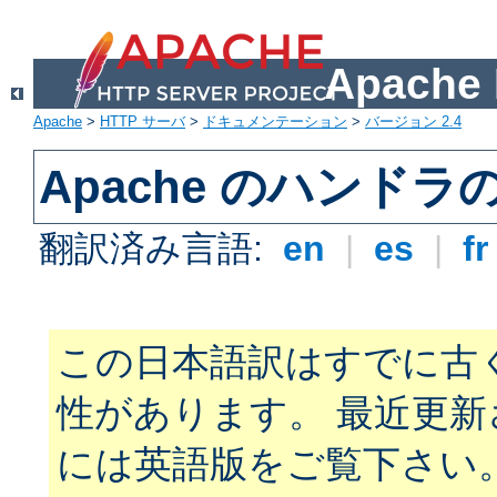
Apach
Apache
>
HTTP サーバ
>
ドキュメンテーション
>
バージョン 2.4
Apache のハンドラ
翻訳済み言語:
en
|
es
|
f
この日本語訳はすでに古
性があります。 最近更
には英語版をご覧下さい