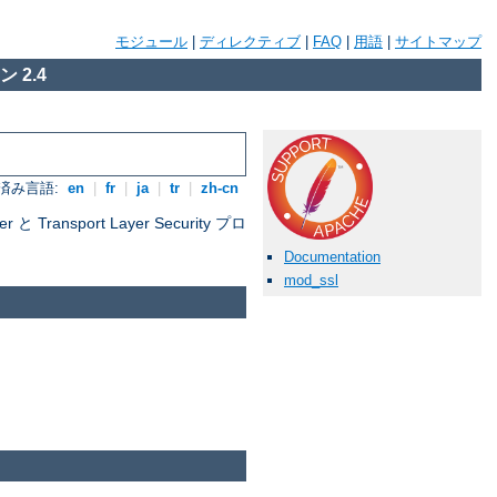
モジュール
|
ディレクティブ
|
FAQ
|
用語
|
サイトマップ
 2.4
済み言語:
en
|
fr
|
ja
|
tr
|
zh-cn
nsport Layer Security プロ
Documentation
mod_ssl