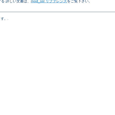
る 詳しい文書は、
mod_ssl リファレンス
をご覧下さい。
す。.