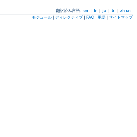
翻訳済み言語:
en
|
fr
|
ja
|
tr
|
zh-cn
モジュール
|
ディレクティブ
|
FAQ
|
用語
|
サイトマップ