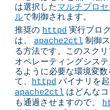
は選択した
マルチプロセ
ル
で制御されます。
推奨の
実行プロ
httpd
は、
制御ス
apache2ctl
る方法です。このスクリ
オペレーティングシステ
るように必要な環境変数
て、
バイナリを起
httpd
はどんなコ
apache2ctl
も通過させますので、
h