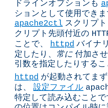
ドラインオプションも
a
ションとして使用できま
スクリプト
apache2ctl
クリプト先頭付近の
HTT
ことで、
バイナ
httpd
定したり、
常に
付加させ
引数を指定したりするこ
が起動されてまず
httpd
は、
設定ファイル
apac
特定して読み込むことで
の位置はコンパイル時に