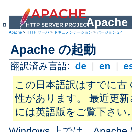
Apach
Apache
>
HTTP サーバ
>
ドキュメンテーション
>
バージョン 2.4
Apache の起動
翻訳済み言語:
de
|
en
|
e
この日本語訳はすでに古
性があります。 最近更
には英語版をご覧下さい
Windows 上では、Apac