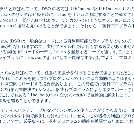
ブラリ
と呼ばれていて、DSO の名前は
や
の
libfoo.so
libfoo.so.1.2
グラムへのリンクはビルド時に
をリンカに 指定することで確立さ
-lfoo
nix のローダが
や、 リンカの
のようなオプションにより
/usr/lib
-R
の場所を見つけることができます。それから、 実行プログラム中の
oo.so
せん (DSO は一般的なコードによる再利用可能なライブラリですので
全な解決が行なわれますので、実行ファイル自身は 何もする必要がありませ
いる開始用のコードの一部に
を起動するコードが含まれています
ld.so
ライブラリに
のようにして一度保存するだけでよく、 プログ
libc.so
ファイル
と呼ばれていて、任意の拡張子を付けることができます (ただし
かれ、 これらを使う実行プログラムへのリンクは自動的にはされませ
ドレス空間にロードする必要があります。 この時点では実行プログラムに
DSO の (まだ未解決の) シンボルを 実行プログラムによりエクスポー
、どこにでもある
のすべてのシンボル) で自動的に解決します。 
libc.so
ボルを知ることができます。
 後でディスパッチテーブル
など
でシンボルを使うことができるように、
d
のシンボルを手動で解決しなければ なりません。この機構の利点はプロ
い) ことです。必要ならば、基本プログラムの機能を拡張するために こ