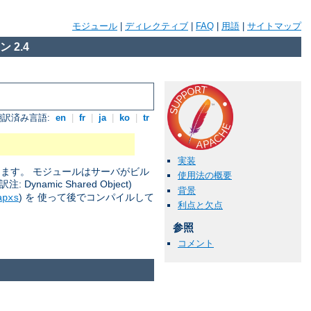
モジュール
|
ディレクティブ
|
FAQ
|
用語
|
サイトマップ
 2.4
翻訳済み言語:
en
|
fr
|
ja
|
ko
|
tr
実装
きます。 モジュールはサーバがビル
使用法の概要
amic Shared Object)
背景
) を 使って後でコンパイルして
apxs
利点と欠点
参照
コメント