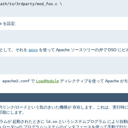
path/to/3rdparty/mod_foo.c \
e を設定:
として、それを
を使って Apache ソースツリーの
外で
DSO にビ
apxs
、
で
ディレクティブを使って Apache 
apache2.conf
LoadModule
の動的リンク/ロードという気のきいた機構が 存在します。これは、実行時
可能にします。
ラムが 起動されたときに
というシステムプログラム により自
ld.so
nix ローダへの プログラムシステムのインタフェースを使って手動で行