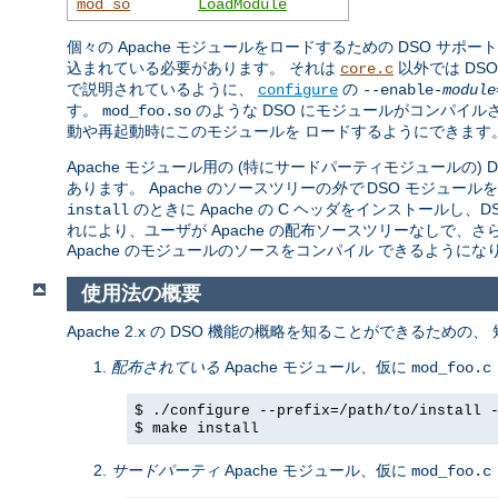
mod_so
LoadModule
個々の Apache モジュールをロードするための DSO サポー
込まれている必要があります。 それは
以外では DS
core.c
で説明されているように、
の
configure
--enable-
module
す。
のような DSO にモジュールがコンパイル
mod_foo.so
動や再起動時にこのモジュールを ロードするようにできます
Apache モジュール用の (特にサードパーティモジュールの)
あります。 Apache のソースツリーの
外で
DSO モジュール
のときに Apache の C ヘッダをインストール
install
れにより、ユーザが Apache の配布ソースツリーなしで、
Apache のモジュールのソースをコンパイル できるようにな
使用法の概要
Apache 2.x の DSO 機能の概略を知ることができるための
配布されている
Apache モジュール、仮に
mod_foo.c
$ ./configure --prefix=/path/to/install 
$ make install
サードパーティ
Apache モジュール、仮に
mod_foo.c