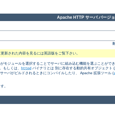
Apache HTTP サーバ バージョン
近更新された内容を見るには英語版をご覧下さい。
 管理者がモジュールを選択することでサーバに組み込む機能を選ぶことがで
。もしくは、
バイナリとは 別に存在する動的共有オブジェクト (訳注: Dyn
httpd
はサーバがビルドされるときにコンパイルしたり、 Apache 拡張ツール (
ます。