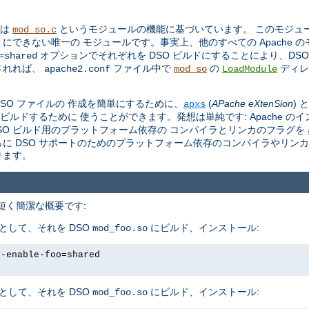
トは
というモジュールの機能に基づいています。 このモジュール 
mod_so.c
O にできない唯一の モジュールです。事実上、他のすべての Apache 
オプションでそれぞれを DSO ビルドにすることにより、DS
=shared
されれば、
ファイル中で
の
ディレ
apache2.conf
mod_so
LoadModule
。
 DSO ファイルの 作成を簡単にするために、
(
APache eXtenSion
)
apxs
をビルドするために 使うことができます。発想は単純です: Apache の
し、DSO ビルド用のプラットフォーム依存の コンパイラとリンカのフラグを
さらに DSO サポートのためのプラットフォーム依存のコンパイラやリン
ります。
、 短く簡潔な概要です:
として、それを DSO
にビルド、インストール:
mod_foo.so
--enable-foo=shared
として、それを DSO
にビルド、インストール:
mod_foo.so