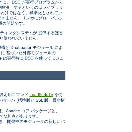
きに、 DSO が実行プログラムから
「逆解決」するというのはライブラリ
るわけではなく、標準化もされてい
できません。リンカにグローバルシ
番の問題です。
ティングシステムが 提供するほと
まり使われていません。
と DnaLoader モジュール によ
トに 基づいた外部モジュールの
he は実行時に DSO を使ってモジュ
設定用コマンド
を使
LoadModule
ーバ (標準版と SSL 版、最小構
pache コア パッケージと、
大きな利点があります。
業でき、開発中のモジュールの新しいバ