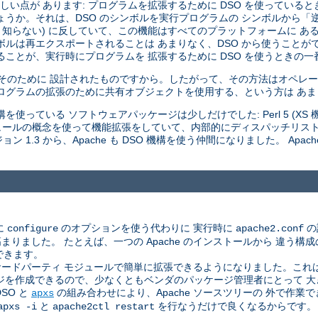
い点が あります: プログラムを拡張するために DSO を使っていると
しょうか。それは、DSO のシンボルを実行プログラムの シンボルから
 知らない) に反していて、この機能はすべてのプラットフォームに あ
ボルは再エクスポートされることは あまりなく、DSO から使うことが
ことが、実行時にプログラムを 拡張するために DSO を使うときの一
はそのために 設計されたものですから。したがって、その方法はオペレー
ログラムの拡張のために共有オブジェクトを使用する、という方は あ
使っている ソフトウェアパッケージは少しだけでした: Perl 5 (XS 機構
 モジュールの概念を使って機能拡張をしていて、内部的にディスパッチリス
 1.3 から、Apache も DSO 機構を使う仲間になりました。 Apac
に
のオプションを使う代わりに 実行時に
の
configure
apache2.conf
した。 たとえば、一つの Apache のインストールから 違う構成のサ
できます。
ドパーティ モジュールで簡単に拡張できるようになりました。これは、A
ジを作成できるので、少なくともベンダのパッケージ管理者にとって 
SO と
の組み合わせにより、Apache ソースツリーの 外で作
apxs
と
を行なうだけで良くなるからです。
apxs -i
apache2ctl restart