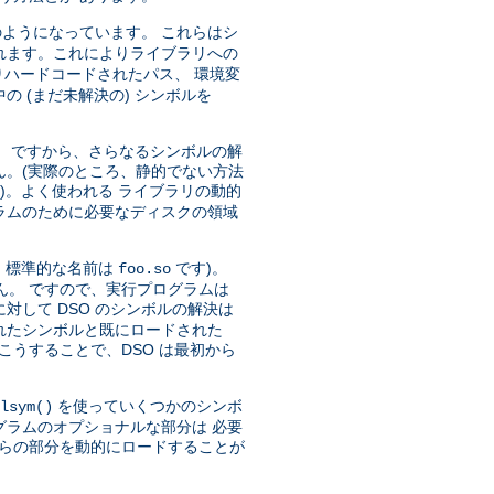
ようになっています。 これらはシ
れます。これによりライブラリへの
ハードコードされたパス、 環境変
 (まだ未解決の) シンボルを
)。 ですから、さらなるシンボルの解
ん。(実際のところ、静的でない方法
)。よく使われる ライブラリの動的
ラムのために必要なディスクの領域
、標準的な名前は
です)。
foo.so
ん。 ですので、実行プログラムは
対して DSO のシンボルの解決は
トされたシンボルと既にロードされた
こうすることで、DSO は最初から
を使っていくつかのシンボ
lsym()
グラムのオプショナルな部分は 必要
れらの部分を動的にロードすることが