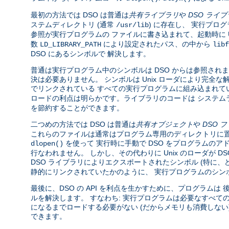
最初の方法では DSO は普通は
共有ライブラリ
や
DSO ライ
ステムディレクトリ (通常
) に存在し、 実行プロ
/usr/lib
参照が実行プログラムの ファイルに書き込まれて、起動時に U
数
により設定されたパス、の中から
LD_LIBRARY_PATH
libf
DSO にあるシンボルで 解決します。
普通は実行プログラム中のシンボルは DSO からは参照されま
決は必要ありません。 シンボルは Unix ローダにより完
でリンクされている すべての実行プログラムに組み込まれて
ロードの利点は明らかです。ライブラリのコードは システム
を節約することができます。
二つめの方法では DSO は普通は
共有オブジェクト
や
DSO 
これらのファイルは通常はプログラム専用のディレクトリに置
を使って 実行時に手動で DSO をプログラムのア
dlopen()
行なわれません。 しかし、その代わりに Unix のローダが 
DSO ライブラリによりエクスポートされたシンボル (特に
静的にリンクされていたかのように、 実行プログラムのシン
最後に、DSO の API を利点を生かすために、プログラムは
ルを解決します。 すなわち: 実行プログラムは必要なすべて
になるまでロードする必要がない (だからメモリも消費しな
できます。