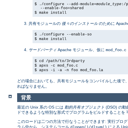
$ ./configure --add-module=
module_type
:/
--enable-foo=shared
$ make install
共有モジュールの
後々のインストール
のために Apach
$ ./configure --enable-so
$ make install
サードパーティ
Apache モジュール、仮に
mod_foo.c
$ cd /path/to/3rdparty
$ apxs -c mod_foo.c
$ apxs -i -a -n foo mod_foo.la
どの場合においても、共有モジュールをコンパイルした後で
ればなりません。
背景
最近の Unix 系の OS には
動的共有オブジェクト
(DSO) 
ドできるような特別な形式でプログラムをビルドすることを 
このロードは二つの方法で行なうことができます: 実行プログ
ラム中から、システムコール
による U
dlopen()/dlsym()