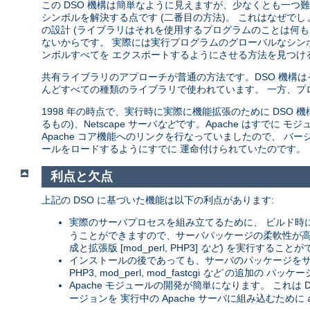
この DSO 機構は簡単なように見えますが、少なくとも一つ難し
シンボルを解決する点です (二番目の方法)。 これはなぜで
の設計 (ライブラリはそれを使用するプログラムのことは何も
ないからです。 実際には実行プログラムのグローバルなシン
ンボルすべてを エクスポートするようにさせる方法を見つける
共有ライブラリのアプローチが普通の方法です。DSO 機構
んどすべての種類のライブラリで使われています。 一方、プ
1998 年の時点で、実行時に実際に機能拡張のために DSO 機構を
るもの)、Netscape サーバ
など
です。Apache はすでに
Apache コア機能へのリンクを行なっていましたので、 バージョン
ールをロードするようにすでに 運命付けられていたのです。
利点と欠点
上記の DSO に基づいた機能は以下の利点があります:
実際のサーバプロセスを組み立てるために、 ビルド時
うことができますので、サーバパッケージの柔軟性が高まりま
成と拡張版 [mod_perl, PHP3]
など
) を実行することが
インストールの後であっても、サーバのパッケージをサー
PHP3, mod_perl, mod_fastcgi
など
の追加の パッケー
Apache モジュールの開発が簡単になります。 これは D
ージョンを 実行中の Apache サーバに組み込むために