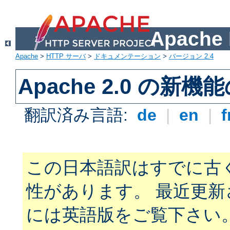
Apach
Apache
>
HTTP サーバ
>
ドキュメンテーション
>
バージョン 2.4
Apache 2.0 の新機
翻訳済み言語:
de
|
en
|
f
この日本語訳はすでに古
性があります。 最近更
には英語版をご覧下さい