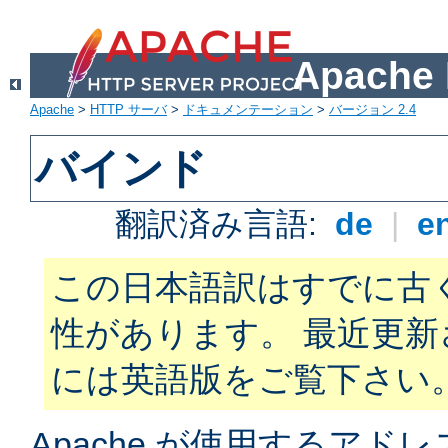
Apach
Apache
>
HTTP サーバ
>
ドキュメンテーション
>
バージョン 2.4
バインド
翻訳済み言語:
de
|
e
この日本語訳はすでに古
性があります。 最近更
には英語版をご覧下さい
Apache が使用するアド