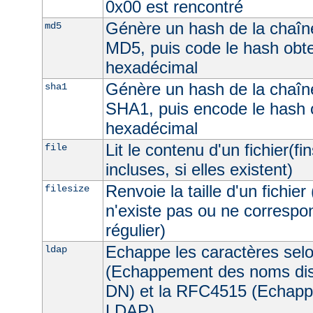
0x00 est rencontré
Génère un hash de la chaîne
md5
MD5, puis code le hash obt
hexadécimal
Génère un hash de la chaîne
sha1
SHA1, puis encode le hash 
hexadécimal
Lit le contenu d'un fichier(fi
file
incluses, si elles existent)
Renvoie la taille d'un fichier 
filesize
n'existe pas ou ne correspon
régulier)
Echappe les caractères sel
ldap
(Echappement des noms dist
DN) et la RFC4515 (Echappe
LDAP).