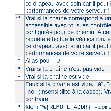
ce drapeau avec soin car il peut 
performances de votre serveur !
Vrai si la chaîne correspond a u
-U
accessible avec tous les contrôl
configurés pour ce chemin. A cet
requête effectue la vérification, e
ce drapeau avec soin car il peut 
performances de votre serveur !
Alias pour
-A
-U
Vrai si la chaîne n'est pas vide
-n
Vrai si la chaîne est vide
-z
Faux si la chaîne est vide, "
", "
-T
0
"
" (insensibilité à la casse). V
no
contraire.
Idem "
-R
%{REMOTE_ADDR} -ipm