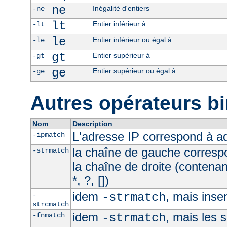
ne
Inégalité d'entiers
-ne
lt
Entier inférieur à
-lt
le
Entier inférieur ou égal à
-le
gt
Entier supérieur à
-gt
ge
Entier supérieur ou égal à
-ge
Autres opérateurs bi
Nom
Description
L'adresse IP correspond à 
-ipmatch
la chaîne de gauche corresp
-strmatch
la chaîne de droite (contena
*, ?, [])
idem
, mais inse
-
-strmatch
strcmatch
idem
, mais les 
-fnmatch
-strmatch