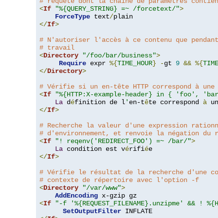
# requête dont la chaîne de paramètres contie
<
If
"%{QUERY_STRING} =~ /forcetext/"
>
ForceType
 text
/
</
If
>
# N'autoriser l'accès à ce contenu que pendan
# travail
<
Directory
"/foo/bar/business"
>
Require
 expr 
%{
TIME_HOUR
}
-
gt 
9
&&
%{
TIM
</
Directory
>
# Vérifie si un en-tête HTTP correspond à une
<
If
"%{HTTP:X-example-header} in { 'foo', 'ba
La
 d
é
finition de l
'
en-t
ê
te correspond 
à
 u
</
If
>
# Recherche la valeur d'une expression ration
# d'environnement, et renvoie la négation du 
<
If
"! reqenv('REDIRECT_FOO') =~ /bar/"
>
La
 condition est v
é
rifi
é
</
If
>
# Vérifie le résultat de la recherche d'une c
# contexte de répertoire avec l'option -f
<
Directory
"/var/www"
>
AddEncoding
<
If
"-f '%{REQUEST_FILENAME}.unzipme' && ! %{
SetOutputFilter