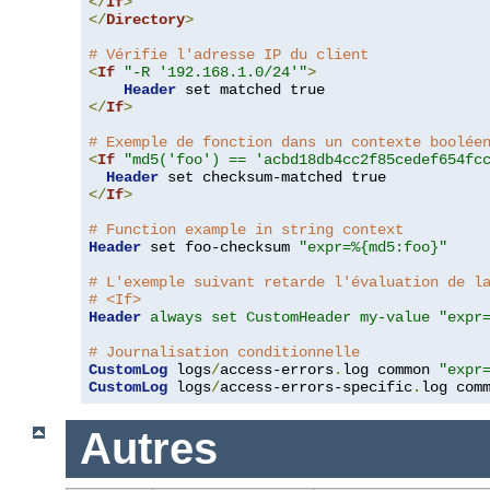
</
If
>
</
Directory
>
# Vérifie l'adresse IP du client
<
If
"-R '192.168.1.0/24'"
>
Header
</
If
>
# Exemple de fonction dans un contexte boolée
<
If
"md5('foo') == 'acbd18db4cc2f85cedef654fc
Header
</
If
>
# Function example in string context
Header
 set foo-checksum 
"expr=%{md5:foo}"
# L'exemple suivant retarde l'évaluation de l
# <If>
Header
always set CustomHeader my-value "expr
# Journalisation conditionnelle
CustomLog
 logs
/
access-errors
.
log common 
"expr
CustomLog
 logs
/
access-errors-specific
.
log com
Autres