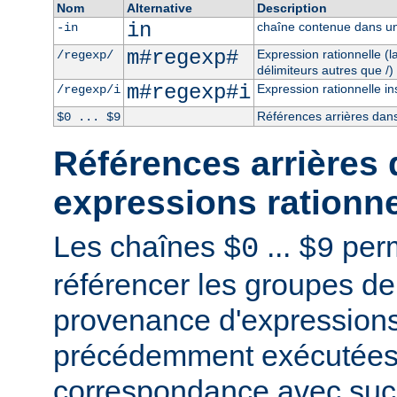
Nom
Alternative
Description
in
chaîne contenue dans un
-in
m#regexp#
Expression rationnelle (
/regexp/
délimiteurs autres que /)
m#regexp#i
Expression rationnelle in
/regexp/i
Références arrières dans
$0 ... $9
Références arrières 
expressions rationne
Les chaînes
...
perm
$0
$9
référencer les groupes de
provenance d'expressions
précédemment exécutées 
correspondance avec succ