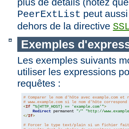
plus de détails (notez que
peut aussi 
PeerExtList
dehors de la directive
SS
Exemples d'expres
Les exemples suivants m
utiliser les expressions p
requêtes :
# Comparer le nom d'hôte avec example.com et 
# www.example.com si le nom d'hôte correspond
<
If
"%{HTTP_HOST} == 'example.com'"
>
Redirect
 permanent 
"/"
"http://www.exampl
</
If
>
# Forcer le type text/plain si un fichier fai