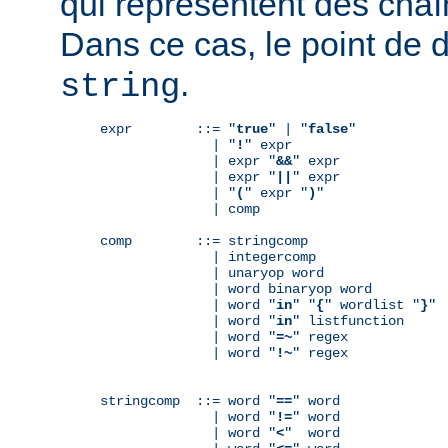
qui représentent des chaî
Dans ce cas, le point de 
.
string
expr        ::= "
true
" | "
false
"

              | "
!
" expr

              | expr "
&&
" expr

              | expr "
||
" expr

              | "
(
" expr "
)
"

              | comp

comp        ::= stringcomp

              | integercomp

              | unaryop word

              | word binaryop word

              | word "
in
" "
{
" wordlist "
}
"

              | word "
in
" listfunction

              | word "
=~
" regex

              | word "
!~
" regex

stringcomp  ::= word "
==
" word

              | word "
!=
" word

              | word "
<
"  word
