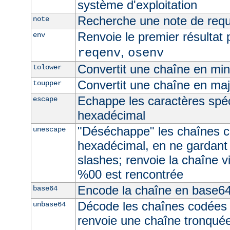
système d'exploitation
Recherche une note de req
note
Renvoie le premier résultat 
env
,
reqenv
osenv
Convertit une chaîne en mi
tolower
Convertit une chaîne en ma
toupper
Echappe les caractères spé
escape
hexadécimal
"Déséchappe" les chaînes 
unescape
hexadécimal, en ne gardant
slashes; renvoie la chaîne v
%00 est rencontrée
Encode la chaîne en base6
base64
Décode les chaînes codées
unbase64
renvoie une chaîne tronquée 