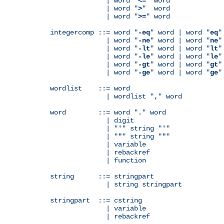
              | word "
<=
" word

              | word "
>
"  word

              | word "
>=
" word

integercomp ::= word "
-eq
" word | word "
eq
"
              | word "
-ne
" word | word "
ne
"
              | word "
-lt
" word | word "
lt
"
              | word "
-le
" word | word "
le
"
              | word "
-gt
" word | word "
gt
"
              | word "
-ge
" word | word "
ge
"
wordlist    ::= word

              | wordlist "
,
" word

word        ::= word "
.
" word

              | digit

              | "
'
" string "
'
"

              | "
"
" string "
"
"

              | variable

	      | rebackref

              | function

string      ::= stringpart

              | string stringpart

stringpart  ::= cstring

              | variable

	      | rebackref
