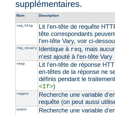
supplémentaires.
Nom
Description
Lit l'en-tête de requête HTT
,
req
http
tête correspondants peuvent
l'en-tête Vary, voir ci-desso
Identique à
, mais aucu
req_novary
req
n'est ajouté à l'en-tête Vary
Lit l'en-tête de réponse HTT
resp
en-têtes de la réponse ne s
définis pendant le traitement
)
<If>
Recherche une variable d'e
reqenv
requête (on peut aussi utilis
Recherche une variable d'e
osenv