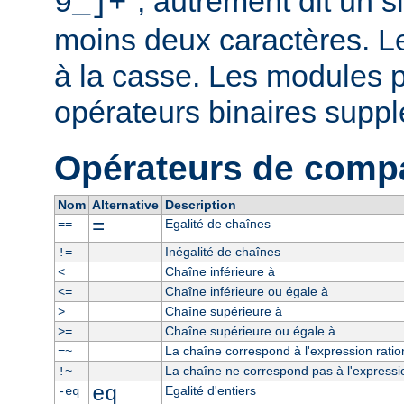
", autrement dit un 
9_]+
moins deux caractères. L
à la casse. Les modules p
opérateurs binaires supp
Opérateurs de comp
Nom
Alternative
Description
=
Egalité de chaînes
==
Inégalité de chaînes
!=
Chaîne inférieure à
<
Chaîne inférieure ou égale à
<=
Chaîne supérieure à
>
Chaîne supérieure ou égale à
>=
La chaîne correspond à l'expression ratio
=~
La chaîne ne correspond pas à l'expressio
!~
eq
Egalité d'entiers
-eq