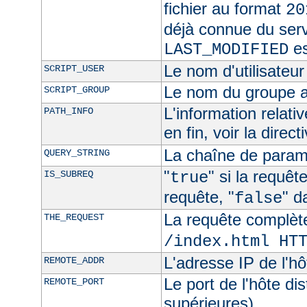
fichier au format
20
déjà connue du ser
es
LAST_MODIFIED
Le nom d'utilisateur 
SCRIPT_USER
Le nom du groupe au
SCRIPT_GROUP
L'information relat
PATH_INFO
en fin, voir la direct
La chaîne de param
QUERY_STRING
"
" si la requê
IS_SUBREQ
true
requête, "
" d
false
La requête complèt
THE_REQUEST
/index.html HT
L'adresse IP de l'hô
REMOTE_ADDR
Le port de l'hôte di
REMOTE_PORT
supérieures)