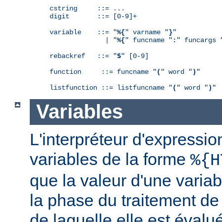
cstring     ::= ...

digit       ::= [0-9]+

variable    ::= "
%{
" varname "
}
"

              | "
%{
" funcname "
:
" funcargs 
rebackref   ::= "
$
" [0-9]

function     ::= funcname "
(
" word "
)
"

listfunction ::= listfuncname "
(
" word "
)
"
Variables
L'interpréteur d'expressio
variables de la forme
%{H
que la valeur d'une varia
la phase du traitement de
de laquelle elle est éval