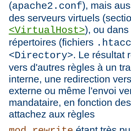
(
), mais aus
apache2.conf
des serveurs virtuels (secti
), ou dans
<VirtualHost>
répertoires (fichiers
.htac
. Le résultat 
<Directory>
vers d'autres règles à un t
interne, une redirection ver
externe ou même l'envoi ve
mandataire, en fonction de
attachez aux règles
étant très pui
mod_rewrite