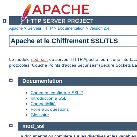
Apache
>
Serveur HTTP
>
Documentation
>
Version 2.4
Apache et le Chiffrement SSL/TLS
Le module
du serveur HTTP Apache fournit une interface
mod_ssl
protocoles "Couche Points d'accès Sécurisés" (Secure Sockets Lay
Documentation
Comment configurer SSL ?
Introduction à SSL
Compatibilité
Foire aux questions
Glossaire
mod_ssl
La documentation complète sur les directives et les variable