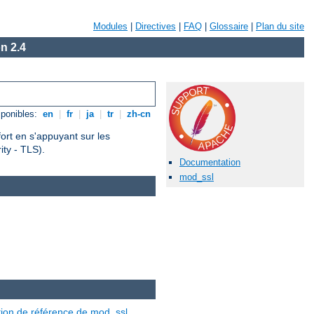
Modules
|
Directives
|
FAQ
|
Glossaire
|
Plan du site
n 2.4
ponibles:
en
|
fr
|
ja
|
tr
|
zh-cn
fort en s'appuyant sur les
ty - TLS).
Documentation
mod_ssl
ion de référence de mod_ssl
.