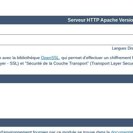
Serveur HTTP Apache Versio
Langues Dis
 avec la bibliothèque
OpenSSL
, qui permet d'effectuer un chiffrement 
er - SSL) et "Sécurité de la Couche Transport" (Transport Layer Securi
s d'environnement fournies par ce module se trouve dans la
documentat