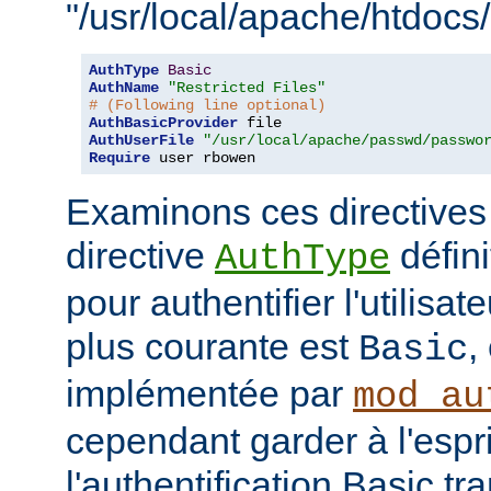
"/usr/local/apache/htdocs/
AuthType
Basic
AuthName
"Restricted Files"
# (Following line optional)
AuthBasicProvider
AuthUserFile
"/usr/local/apache/passwd/passwo
Require
 user rbowen
Examinons ces directives
directive
défini
AuthType
pour authentifier l'utilisa
plus courante est
,
Basic
implémentée par
mod_au
cependant garder à l'espr
l'authentification Basic t