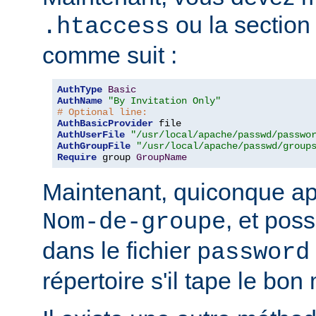
ou la sectio
.htaccess
comme suit :
AuthType
Basic
AuthName
"By Invitation Only"
# Optional line:
AuthBasicProvider
AuthUserFile
"/usr/local/apache/passwd/passwo
AuthGroupFile
"/usr/local/apache/passwd/group
Require
 group 
GroupName
Maintenant, quiconque ap
, et pos
Nom-de-groupe
dans le fichier
password
répertoire s'il tape le bo