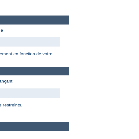
e :
lement en fonction de votre
lançant:
 restreints.