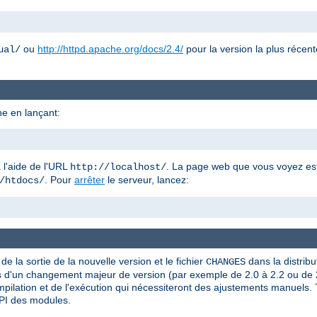
ou
http://httpd.apache.org/docs/2.4/
pour la version la plus récent
ual/
e en lançant:
 l'aide de l'URL
. La page web que vous voyez est 
http://localhost/
. Pour
arrêter
le serveur, lancez:
/htdocs/
e la sortie de la nouvelle version et le fichier
dans la distribu
CHANGES
Lors d'un changement majeur de version (par exemple de 2.0 à 2.2 ou de 2
ompilation et de l'exécution qui nécessiteront des ajustements manuels.
API des modules.