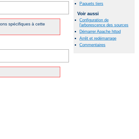
Paquets tiers
Voir aussi
Configuration de
ons spécifiques à cette
l'arborescence des sources
Démarrer Apache httpd
Arrêt et redémarrage
Commentaires