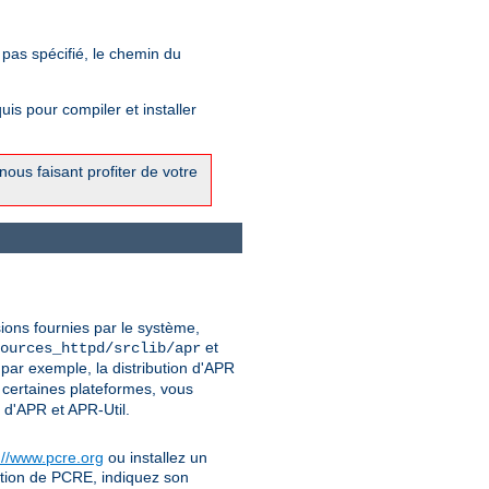
 pas spécifié, le chemin du
is pour compiler et installer
ous faisant profiter de votre
sions fournies par le système,
et
ources_httpd/srclib/apr
par exemple, la distribution d'APR
 certaines plateformes, vous
 d'APR et APR-Util.
://www.pcre.org
ou installez un
uction de PCRE, indiquez son