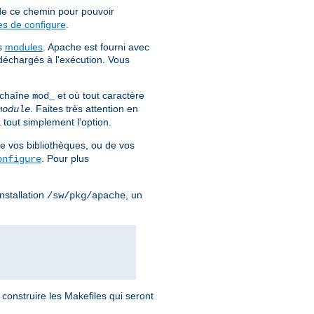
 de ce chemin pour pouvoir
es de configure
.
es
modules
. Apache est fourni avec
déchargés à l'exécution. Vous
 chaîne
et où tout caractère
mod_
. Faites très attention en
module
 tout simplement l'option.
e vos bibliothèques, ou de vos
. Pour plus
onfigure
nstallation
, un
/sw/pkg/apache
 construire les Makefiles qui seront