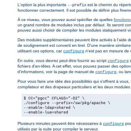
L'option la plus importante
est le chemin du réperto
--prefix
fonctionner correctement. Il est possible de définir plus finemen
À ce niveau, vous pouvez aussi spécifier de quelles
fonctionn
un grand nombre de modules inclus par défaut. Ils seront com
pouvez aussi choisir de compiler les modules statiquement vi
Des modules supplémentaires peuvent être activés à l'aide de
de soulignement est converti en tiret. D'une manière similair
utilisant ces options, car
n'est pas en mesure de vo
configure
En outre, vous devrez peut-être fournir au script
d
configure
fichiers d'en-têtes. A cet effet, vous pouvez passer des opt
d'informations, voir la page de manuel de
, ou lan
configure
Pour vous faire une idée des possibilités qui s'offrent à vous
compilateur et des drapeaux particuliers et les deux modules
$ CC="pgcc" CFLAGS="-O2" \
./configure --prefix=/sw/pkg/apache \
--enable-ldap=shared \
--enable-lua=shared
Plusieurs minutes peuvent être nécessaires à
pou
configure
utilisés par la suite pour compiler le serveur.