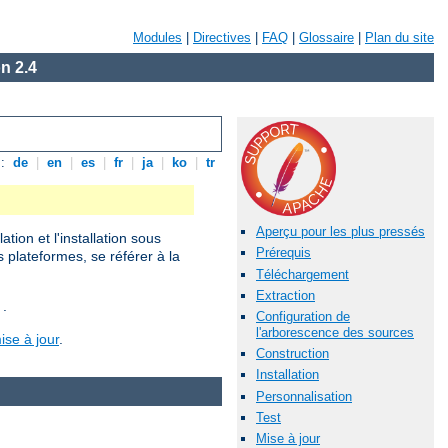
Modules
|
Directives
|
FAQ
|
Glossaire
|
Plan du site
n 2.4
s:
de
|
en
|
es
|
fr
|
ja
|
ko
|
tr
Aperçu pour les plus pressés
ion et l'installation sous
Prérequis
s plateformes, se référer à la
Téléchargement
Extraction
 .
Configuration de
l'arborescence des sources
ise à jour
.
Construction
Installation
Personnalisation
Test
Mise à jour