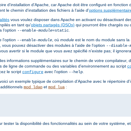
ire d'installation d'Apache, car Apache doit être configuré en fonction
t le chemin d'installation des fichiers à l'aide d'
options supplémentair
alités
vous voulez disposer dans Apache en activant ou désactivant d
pilés en tant qu'
objets partagés (DSOs)
qui pourront être chargés ou 
a l'option
.
--enable-
module
=static
 l'option
, où
module
est le nom du module sans la
--enable-
module
e, vous pouvez désactiver des modules à l'aide de l'option
--disable-
us avertir si le module que vous avez spécifié n'existe pas; il ignorera
es informations supplémentaires sur le chemin de votre compilateur, d
ions de ligne de commande ou des variables d'environnement au script
c
cez le script
avec l'option
.
configure
--help
, voici un exemple typique de compilation d'Apache avec le répertoire d'i
 additionnels
et
:
mod_ldap
mod_lua
r tester la disponibilité des fonctionnalités au sein de votre système, et