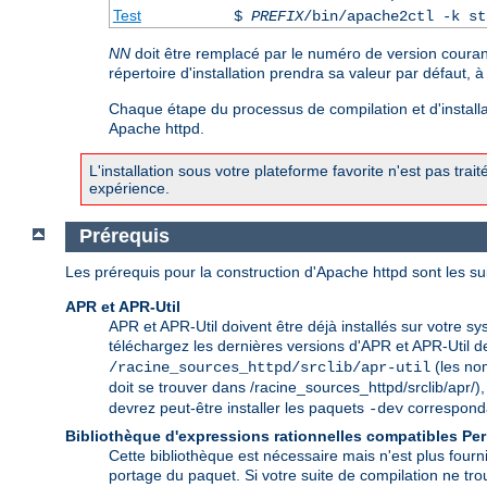
Test
$
PREFIX
/bin/apache2ctl -k st
NN
doit être remplacé par le numéro de version couran
répertoire d'installation prendra sa valeur par défaut, 
Chaque étape du processus de compilation et d'installat
Apache httpd.
L'installation sous votre plateforme favorite n'est pas trai
expérience.
Prérequis
Les prérequis pour la construction d'Apache httpd sont les su
APR et APR-Util
APR et APR-Util doivent être déjà installés sur votre sy
téléchargez les dernières versions d'APR et APR-Util 
(les nom
/racine_sources_httpd/srclib/apr-util
doit se trouver dans /racine_sources_httpd/srclib/apr/), e
devrez peut-être installer les paquets
correspondan
-dev
Bibliothèque d'expressions rationnelles compatibles Per
Cette bibliothèque est nécessaire mais n'est plus fourn
portage du paquet. Si votre suite de compilation ne tr