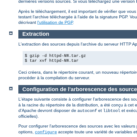
dernières versions sources. Si vous téléchargez une version bi
Après le téléchargement, il est important de vérifier que vo
testant l'archive téléchargée à l'aide de la signature PGP. Vou
décrivant
l'utilisation de PGP
.
Extraction
L'extraction des sources depuis l'archive du serveur HTTP A
$ gzip -d httpd-
NN
.tar.gz
$ tar xvf httpd-
NN
.tar
Ceci créera, dans le répertoire courant, un nouveau répertoir
procéder à la compilation du serveur.
Configuration de l'arborescence des sourc
L'étape suivante consiste à configurer l'arborescence des so
à la racine du répertoire de la distribution, a été conçu à ce
d'Apache devront disposer de
et
et exéc
autoconf
libtool
officielles).
Pour configurer l'arborescence des sources avec les valeurs 
options,
accepte toute une variété de variables e
configure