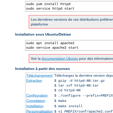
sudo yum install httpd

sudo service httpd start
Les dernières versions de ces distributions préfère
plateforme.
Installation sous Ubuntu/Debian
sudo apt install apache2

sudo service apache2 start
Voir la
documentation Ubuntu
pour des informations
Installation à partir des sources
Téléchargement
Téléchargez la dernière version dep
Extraction
$ gzip -d httpd-
NN
.tar.gz
$ tar xvf httpd-
NN
.tar
$ cd httpd-
NN
Configuration
$ ./configure --prefix=
PREFIX
Compilation
$ make
Installation
$ make install
Personnalisation
$ vi
PREFIX
/conf/apache2.conf