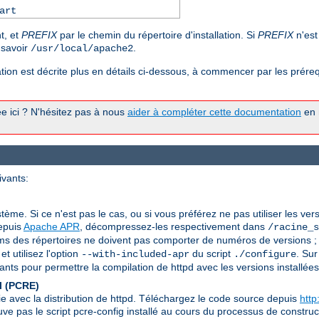
art
t, et
PREFIX
par le chemin du répertoire d'installation. Si
PREFIX
n'est
à savoir
.
/usr/local/apache2
ion est décrite plus en détails ci-dessous, à commencer par les prérequ
tée ici ? N'hésitez pas à nous
aider à compléter cette documentation
en n
ivants:
stème. Si ce n'est pas le cas, ou si vous préférez ne pas utiliser les ver
depuis
Apache APR
, décompressez-les respectivement dans
/racine_s
s des répertoires ne doivent pas comporter de numéros de versions ; 
t utilisez l'option
du script
. Sur
--with-included-apr
./configure
ts pour permettre la compilation de httpd avec les versions installées
l (PCRE)
ie avec la distribution de httpd. Téléchargez le code source depuis
http
ouve pas le script pcre-config installé au cours du processus de constr