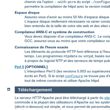
chemin via l'option
du script
--with-pcre
./configu
permettre la compilation de httpd avec la version insta
Espace disque
Assurez-vous d'avoir au moins 50 Mo d'espace disque d
L'espace disque réellement nécessaire va varier consid
bien entendu de la taille de votre site web et des site
Compilateur ANSI-C et système de construction
Vous devez disposer d'un compilateur ANSI-C. Le com
GCC, assurez-vous au moins que votre compilateur soi
Connaissance de l'heure exacte
Les éléments du protocole HTTP font référence à l'heur
temps. Les programmes
ou
, basés sur
ntpdate
xntpd
à propos du logiciel NTP et des serveurs de temps publ
Perl 5
[OPTIONNEL]
L'interpréteur Perl 5 (les versions 5.003 ou supérieur
écrits en Perl). Si le script
ne trouve pas d'i
configure
tout de même construire et utiliser Apache httpd.
Téléchargement
Le serveur HTTP Apache peut être téléchargé à partir du
sit
commode à la plupart des utilisateurs d'Apache sur les systè
(décrit ci-dessous) est simple, et vous permet de personnalis