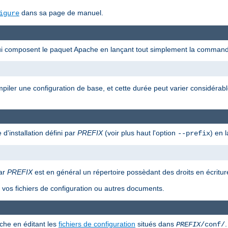
dans sa page de manuel.
igure
qui composent le paquet Apache en lançant tout simplement la command
ompiler une configuration de base, et cette durée peut varier considérab
 d'installation défini par
PREFIX
(voir plus haut l'option
) en 
--prefix
car
PREFIX
est en général un répertoire possèdant des droits en écriture
as vos fichiers de configuration ou autres documents.
che en éditant les
fichiers de configuration
situés dans
.
PREFIX
/conf/