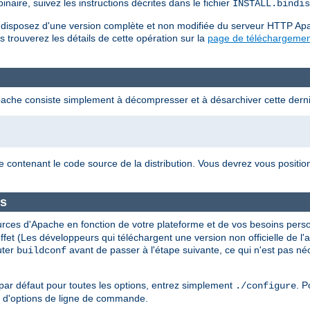
naire, suivez les instructions décrites dans le fichier
INSTALL.bindis
us disposez d'une version complète et non modifiée du serveur HTTP Ap
s trouverez les détails de cette opération sur la
page de téléchargemen
pache consiste simplement à décompresser et à désarchiver cette derni
e contenant le code source de la distribution. Vous devrez vous positi
es
urces d'Apache en fonction de votre plateforme et de vos besoins perso
t effet (Les développeurs qui téléchargent une version non officielle de 
uter
avant de passer à l'étape suivante, ce qui n'est pas né
buildconf
par défaut pour toutes les options, entrez simplement
. P
./configure
t d'options de ligne de commande.