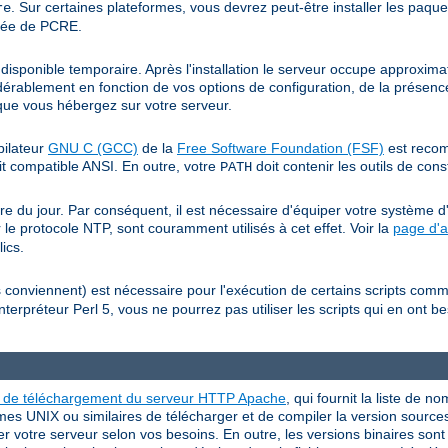
. Sur certaines plateformes, vous devrez peut-être installer les paqu
re
llée de PCRE.
isponible temporaire. Après l'installation le serveur occupe approxim
érablement en fonction de vos options de configuration, de la présence
s que vous hébergez sur votre serveur.
pilateur
GNU C (GCC)
de la
Free Software Foundation (FSF)
est recom
t compatible ANSI. En outre, votre
doit contenir les outils de con
PATH
e du jour. Par conséquent, il est nécessaire d'équiper votre système d'
 le protocole NTP, sont couramment utilisés à cet effet. Voir la
page d'a
ics.
es conviennent) est nécessaire pour l'exécution de certains scripts co
nterpréteur Perl 5, vous ne pourrez pas utiliser les scripts qui en ont 
e de téléchargement du serveur HTTP Apache
, qui fournit la liste de n
mes UNIX ou similaires de télécharger et de compiler la version source
er votre serveur selon vos besoins. En outre, les versions binaires son