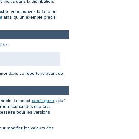
inclus dans la distribution.
t
ache. Vous pouvez le faire en
t
ainsi qu'un exemple précis
ère :
onner dans ce répertoire avant de
nnels. Le script
, situé
configure
l'arborescence des sources
cessaire pour les versions
our modifier les valeurs des