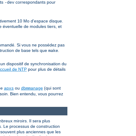
ets
correspondants pour
-dev
ativement 10 Mo d'espace disque.
 éventuelle de modules tiers, et
mandé. Si vous ne possédez pas
struction de base tels que
.
make
un dispositif de synchronisation du
ccueil de NTP
pour plus de détails
mme
ou
(qui sont
apxs
dbmmanage
besoin. Bien entendu, vous pourrez
ombreux miroirs. Il sera plus
s. Le processus de construction
t souvent plus anciennes que les