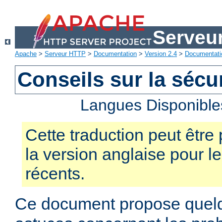
Serveu
Apache
>
Serveur HTTP
>
Documentation
>
Version 2.4
>
Documentati
Conseils sur la sécur
Langues Disponible
Cette traduction peut être 
la version anglaise pour 
récents.
Ce document propose quelq