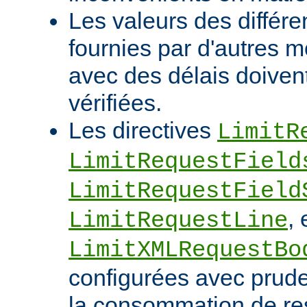
Les valeurs des différe
fournies par d'autres m
avec des délais doivent
vérifiées.
Les directives
LimitR
LimitRequestField
LimitRequestField
, 
LimitRequestLine
LimitXMLRequestBo
configurées avec pruden
la consommation de res