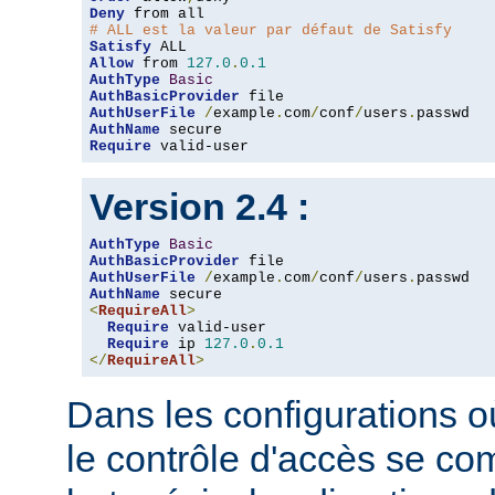
Deny
# ALL est la valeur par défaut de Satisfy
Satisfy
Allow
 from 
127.0
.
0.1
AuthType
Basic
AuthBasicProvider
AuthUserFile
/
example
.
com
/
conf
/
users
.
AuthName
Require
 valid-user
Version 2.4 :
AuthType
Basic
AuthBasicProvider
AuthUserFile
/
example
.
com
/
conf
/
users
.
AuthName
<
RequireAll
>
Require
 valid-user

Require
 ip 
127.0
.
0.1
</
RequireAll
>
Dans les configurations où
le contrôle d'accès se co