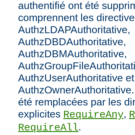
authentifié ont été suppri
comprennent les directiv
AuthzLDAPAuthoritative,
AuthzDBDAuthoritative,
AuthzDBMAuthoritative,
AuthzGroupFileAuthoritat
AuthzUserAuthoritative et
AuthzOwnerAuthoritative. 
été remplacées par les di
explicites
,
RequireAny
R
.
RequireAll