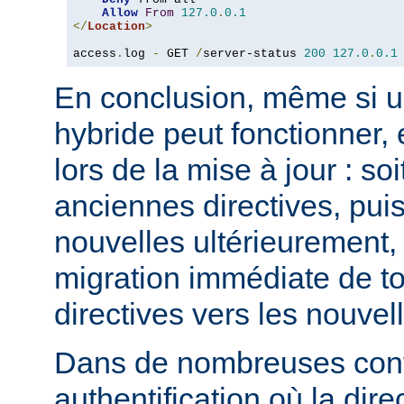
Allow
From
127.0
.
0.1
</
Location
>
access
.
log 
-
 GET 
/
server-status 
200
127.0
.
0.1
En conclusion, même si u
hybride peut fonctionner, 
lors de la mise à jour : so
anciennes directives, puis
nouvelles ultérieurement, 
migration immédiate de t
directives vers les nouvel
Dans de nombreuses conf
authentification où la dire