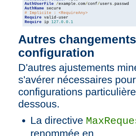
AuthUserFile
/
example
.
com
/
conf
/
users
.
AuthName
# Implicite : <RequireAny>
Require
Require
 ip 
127.0
.
0.1
Autres changements
configuration
D'autres ajustements min
s'avérer nécessaires pour
configurations particulièr
dessous.
La directive
MaxReque
renommée en