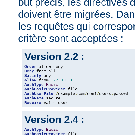
but précis, les directives
doivent être migrées. Dan
les requêtes qui corresp
critère sont acceptées :
Version 2.2 :
Order
 allow
,
Deny
Satisfy
Allow
 from 
127.0
.
0.1
AuthType
Basic
AuthBasicProvider
AuthUserFile
/
example
.
com
/
conf
/
users
.
AuthName
Require
 valid-user
Version 2.4 :
AuthType
Basic
AuthBasicProvider