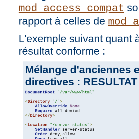
son
mod_access_compat
rapport à celles de
mod_a
L'exemple suivant quant à
résultat conforme :
Mélange d'anciennes e
directives : RESULT
DocumentRoot
"/var/www/html"
<
Directory
"/"
>
AllowOverride
None
Require
</
Directory
>
<
Location
"/server-status"
>
SetHandler
 server-status

Order
 deny
,
allow

Deny
 from all
