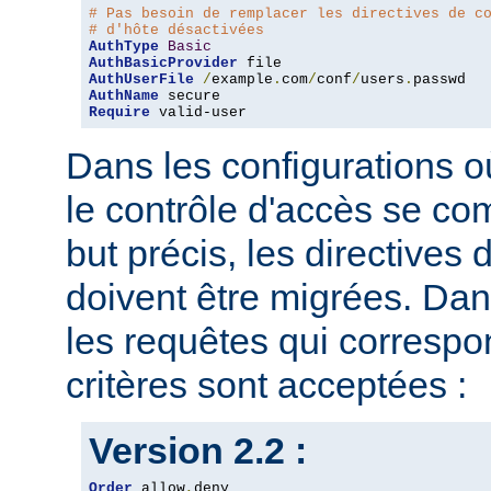
# Pas besoin de remplacer les directives de c
# d'hôte désactivées
AuthType
Basic
AuthBasicProvider
AuthUserFile
/
example
.
com
/
conf
/
users
.
AuthName
Require
 valid-user
Dans les configurations où
le contrôle d'accès se co
but précis, les directives
doivent être migrées. Dan
les requêtes qui corresp
critères sont acceptées :
Version 2.2 :
Order
 allow
,