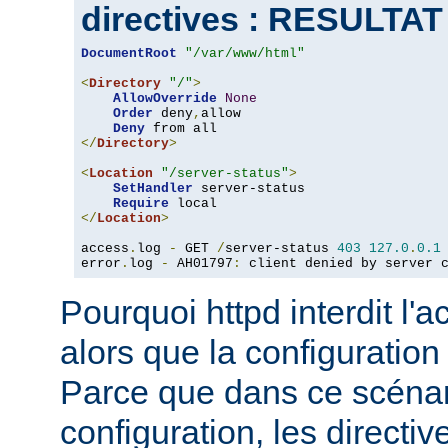
directives : RESULTA
DocumentRoot
"/var/www/html"
<
Directory
"/"
>
AllowOverride
None
Order
 deny
,
allow

Deny
</
Directory
>
<
Location
"/server-status"
>
SetHandler
 server-status

Require
</
Location
>
access
.
log 
-
 GET 
/
server-status 
403
127.0
.
0.1
error
.
log 
-
 AH01797
:
 client denied by server 
Pourquoi httpd interdit l'
alors que la configuration
Parce que dans ce scéna
configuration, les directiv