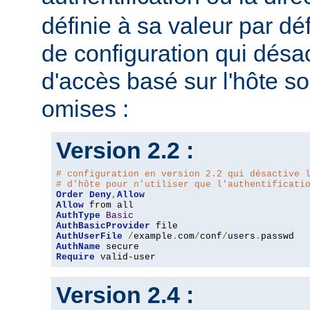
définie à sa valeur par dé
de configuration qui désac
d'accès basé sur l'hôte s
omises :
Version 2.2 :
# configuration en version 2.2 qui désactive 
# d'hôte pour n'utiliser que l'authentificati
Order
Deny
,
Allow
Allow
AuthType
Basic
AuthBasicProvider
AuthUserFile
/
example
.
com
/
conf
/
users
.
AuthName
Require
 valid-user
Version 2.4 :