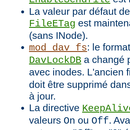
La valeur par défaut de 
est mainten
FileETag
(sans INode).
: le format
mod_dav_fs
a changé p
DavLockDB
avec inodes. L'ancien f
doit être supprimé dans
à jour.
La directive
KeepAliv
valeurs
ou
. Ava
On
Off