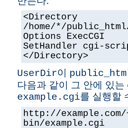
만든다.
<Directory
/home/*/public_html
Options ExecCGI
SetHandler cgi-scri
</Directory>
이
UserDir
public_htm
다음과 같이 그 안에 있는 
를 실행할 
example.cgi
http://example.com/
bin/example.cgi