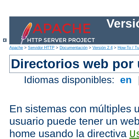
Versi
Apache
>
Servidor HTTP
>
Documentación
>
Versión 2.4
>
How-To / Tu
Directorios web por
Idiomas disponibles:
en
En sistemas con múltiples 
usuario puede tener un webs
home usando la directiva
U