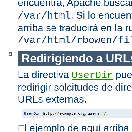
encuentra, Apache busc
. Si lo encue
/var/html
arriba se traducirá en la r
/var/html/rbowen/fi
Redirigiendo a URL
La directiva
pue
UserDir
redirigir solcitudes de dir
URLs externas.
UserDir
 http
://
example
.
org
/
users
/*/
El ejemplo de aquí arriba 