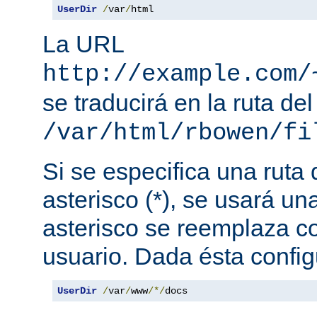
UserDir
/
var
/
html
La URL
http://example.com/
se traducirá en la ruta del
/var/html/rbowen/fi
Si se especifica una ruta
asterisco (*), se usará una
asterisco se reemplaza c
usuario. Dada ésta config
UserDir
/
var
/
www
/*/
docs