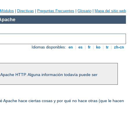
Módulos
|
Directivas
|
Preguntas Frecuentes
|
Glosario
|
Mapa del sitio web
 Apache
Idiomas disponibles:
en
|
es
|
fr
|
ko
|
tr
|
zh-cn
r Apache HTTP. Alguna información todavía puede ser
ué Apache hace ciertas cosas y por qué no hace otras (que le hacen