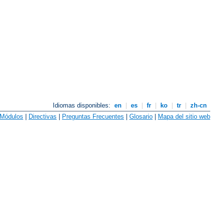
Idiomas disponibles:
en
|
es
|
fr
|
ko
|
tr
|
zh-cn
Módulos
|
Directivas
|
Preguntas Frecuentes
|
Glosario
|
Mapa del sitio web