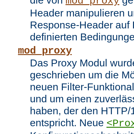
die von
ge
mod_proxy
Header manipulieren un
Response-Header auf 
definierten Bedingung
mod_proxy
Das Proxy Modul wurd
geschrieben um die Mö
neuen Filter-Funktiona
und um einen zuverläs
haben, der den HTTP/1
entspricht. Neue
<Pro