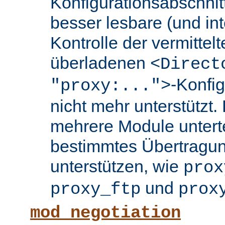
Konfigurationsabschnit
besser lesbare (und int
Kontrolle der vermittel
überladenen
<Direct
-Konfi
"proxy:...">
nicht mehr unterstützt.
mehrere Module untertei
bestimmtes Übertragun
unterstützen, wie
prox
und
proxy_ftp
prox
mod_negotiation