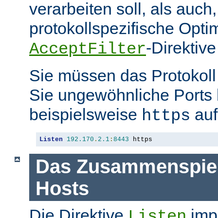
verarbeiten soll, als auch
protokollspezifische Opti
-Direktive
AcceptFilter
Sie müssen das Protokol
Sie ungewöhnliche Ports
beispielsweise
auf
https
Listen
192.170
.
2.1
:
8443
 https
Das Zusammenspiel 
Hosts
Die Direktive
impl
Listen