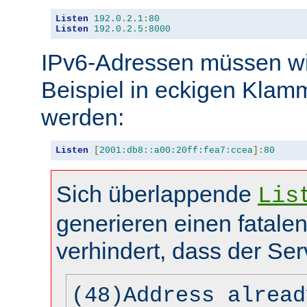
Listen
192.0
.
2.1
:
80
Listen
192.0
.
2.5
:
8000
IPv6-Adressen müssen wi
Beispiel in eckigen Kla
werden:
Listen
[
2001:db8::a00:20ff:fea7:ccea
]:
80
Sich überlappende
Lis
generieren einen fatalen
verhindert, dass der Ser
(48)Address alread