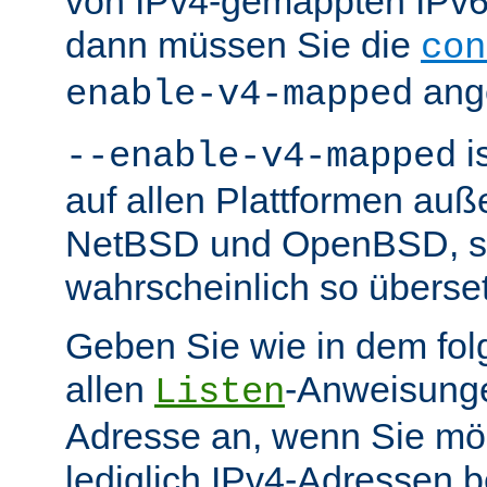
von IPv4-gemappten IPv6-
dann müssen Sie die
con
ang
enable-v4-mapped
i
--enable-v4-mapped
auf allen Plattformen au
NetBSD und OpenBSD, so 
wahrscheinlich so überse
Geben Sie wie in dem fol
allen
-Anweisunge
Listen
Adresse an, wenn Sie möc
lediglich IPv4-Adressen b