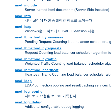
mod_include
Server-parsed html documents (Server Side Includes)
mod_info
서버 설정에 대한 종합적인 정보를 보여준다
mod_isapi
Windows용 아파치에서 ISAPI Extension 사용
mod_lbmethod_bybusyness
Pending Request Counting load balancer scheduler alg
mod_lbmethod_byrequests
Request Counting load balancer scheduler algorithm f
mod_lbmethod_bytraffic
Weighted Traffic Counting load balancer scheduler alg
mod_lbmethod_heartbeat
Heartbeat Traffic Counting load balancer scheduler alg
mod_ldap
LDAP connection pooling and result caching services 
mod_log_config
서버로의 요청을 로그에 기록한다
mod_log_debug
Additional configurable debug logging