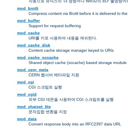
자동으로 유닉스의
명령어나 Win32의
쉘명령어와
ls
dir
mod_brotli
Compress content via Brotli before it is delivered to the 
mod_buffer
Support for request buffering
mod_cache
URI를 키로 사용하여 내용을 캐쉬한다.
mod_cache_disk
Content cache storage manager keyed to URIs
mod_cache_socache
Shared object cache (socache) based storage module fo
mod_cern_meta
CERN 웹서버 메타파일 지원
mod_cgi
CGI 스크립트 실행
mod_cgid
외부 CGI 데몬을 사용하여 CGI 스크립트를 실행
mod_charset_lite
문자집합 변환을 지정
mod_data
Convert response body into an RFC2397 data URL