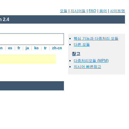
모듈
|
지시어들
|
FAQ
|
용어
|
사이트맵
 2.4
핵심 기능과 다중처리 모듈
다른 모듈
en
|
es
|
fr
|
ja
|
ko
|
tr
|
zh-cn
참고
다중처리모듈 (MPM)
지시어 빠른참고