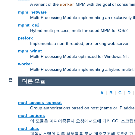
A variant of the
MPM with the goal of consuming
worker
mpm_netware
Multi-Processing Module implementing an exclusively 
mpmt_os2
Hybrid multi-process, multi-threaded MPM for OS/2
prefork
Implements a non-threaded, pre-forking web server
mpm_winnt
Multi-Processing Module optimized for Windows NT.
worker
Multi-Processing Module implementing a hybrid multi-
다른 모듈
A
|
B
|
C
|
D
mod_access_compat
Group authorizations based on host (name or IP addre
mod_actions
이 모듈은 미디어종류나 요청메서드에 따라 CGI 스크립
mod_alias
파일시스템의 다른 부분들을 문서 계층구조에 포함하고,