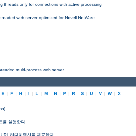
 threads only for connections with active processing
threaded web server optimized for Novell NetWare
threaded multi-process web server
|
E
|
F
|
H
|
I
|
L
|
M
|
N
|
P
|
R
|
S
|
U
|
V
|
W
|
X
ss)
트를 실행한다.
 URL 리다이렉션을 제공한다