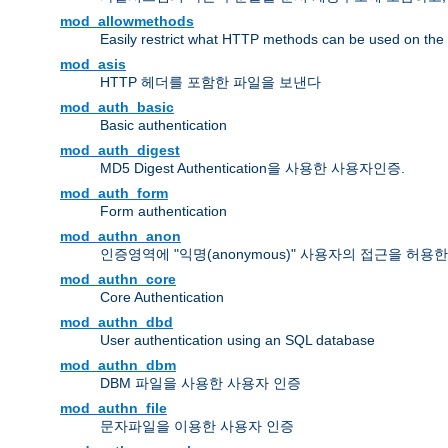
mod_allowmethods
Easily restrict what HTTP methods can be used on the
mod_asis
HTTP 헤더를 포함한 파일을 보낸다
mod_auth_basic
Basic authentication
mod_auth_digest
MD5 Digest Authentication을 사용한 사용자인증.
mod_auth_form
Form authentication
mod_authn_anon
인증영역에 "익명(anonymous)" 사용자의 접근을 허용
mod_authn_core
Core Authentication
mod_authn_dbd
User authentication using an SQL database
mod_authn_dbm
DBM 파일을 사용한 사용자 인증
mod_authn_file
문자파일을 이용한 사용자 인증