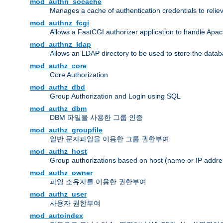
mod_authn_socache
Manages a cache of authentication credentials to reli
mod_authnz_fcgi
Allows a FastCGI authorizer application to handle Apac
mod_authnz_ldap
Allows an LDAP directory to be used to store the datab
mod_authz_core
Core Authorization
mod_authz_dbd
Group Authorization and Login using SQL
mod_authz_dbm
DBM 파일을 사용한 그룹 인증
mod_authz_groupfile
일반 문자파일을 이용한 그룹 권한부여
mod_authz_host
Group authorizations based on host (name or IP addre
mod_authz_owner
파일 소유자를 이용한 권한부여
mod_authz_user
사용자 권한부여
mod_autoindex