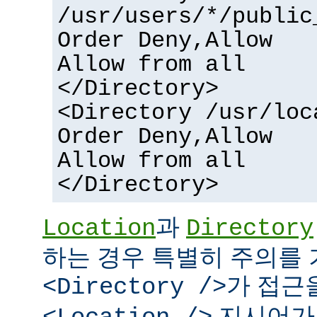
/usr/users/*/public
Order Deny,Allow
Allow from all
</Directory>
<Directory /usr/loc
Order Deny,Allow
Allow from all
</Directory>
과
Location
Directory
하는 경우 특별히 주의를 
가 접근
<Directory />
지시어가 