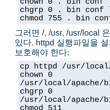
chown 0 . bin conf 
chgrp 0 . bin conf 
chmod 755 . bin con
그러면 /, /usr, /usr/loc
있다. httpd 실행파일을
보호해야 한다:
cp httpd /usr/local
chown 0
/usr/local/apache/b
chgrp 0
/usr/local/apache/b
chmod 511