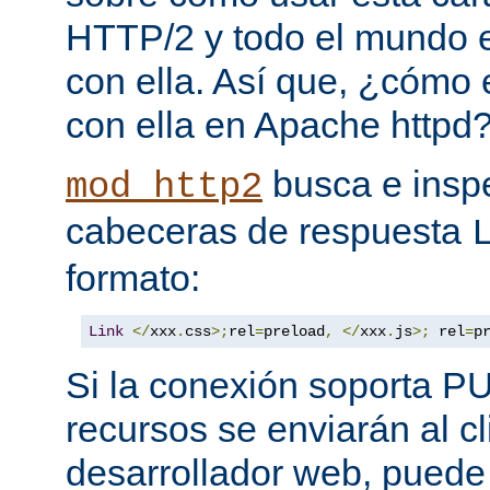
HTTP/2 y todo el mundo 
con ella. Así que, ¿cómo
con ella en Apache httpd
busca e insp
mod_http2
cabeceras de respuesta
formato:
Link
</
xxx
.
css
>;
rel
=
preload
,
</
xxx
.
js
>;
 rel
=
p
Si la conexión soporta P
recursos se enviarán al c
desarrollador web, puede 