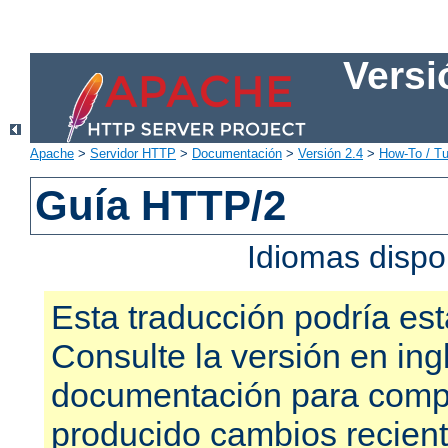
Versi
Apache
>
Servidor HTTP
>
Documentación
>
Versión 2.4
>
How-To / Tu
Guía HTTP/2
Idiomas dispo
Esta traducción podría est
Consulte la versión en ing
documentación para compr
producido cambios recien