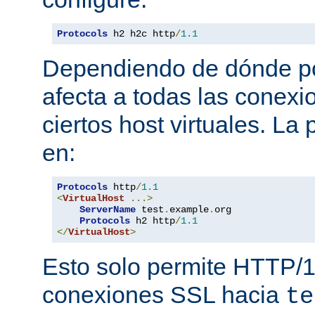
Protocols
 h2 h2c http
/
1.1
Dependiendo de dónde pon
afecta a todas las conexi
ciertos host virtuales. L
en:
Protocols
 http
/
1.1
<
VirtualHost
...>
ServerName
 test
.
example
.
org

Protocols
 h2 http
/
1.1
</
VirtualHost
>
Esto solo permite HTTP/1
conexiones SSL hacia
te