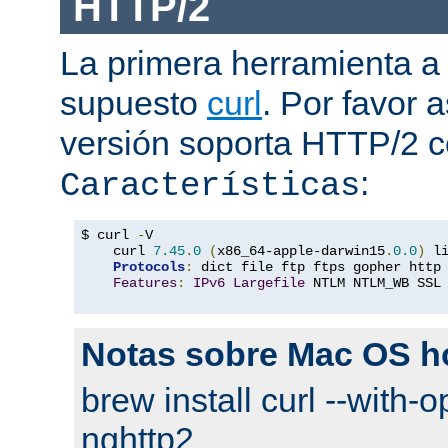
HTTP/2
La primera herramienta a
supuesto
curl
. Por favor
versión soporta HTTP/2 
:
Características
$ curl 
-
V

    curl 
7.45
.
0
(
x86_64-apple-darwin15
.
0.0
)
 l
Protocols
:
 dict file ftp ftps gopher http
Features
:
IPv6
Largefile
 NTLM NTLM_WB SSL
Notas sobre Mac OS 
brew install curl --with-o
nghttp2