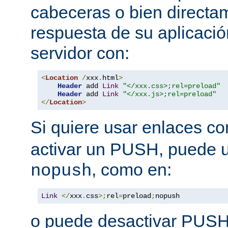
cabeceras o bien directa
respuesta de su aplicació
servidor con:
<
Location
/
xxx
.
html
>
Header
 add 
Link
"</xxx.css>;rel=preload"
Header
 add 
Link
"</xxx.js>;rel=preload"
</
Location
>
Si quiere usar enlaces c
activar un PUSH, puede u
, como en:
nopush
Link
</
xxx
.
css
>;
rel
=
preload
;
nopush
o puede desactivar PUSH 